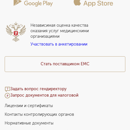
Сотрудничество
Статьи
Стационар
Локальный этический комитет
Прикрепление к EMC
Дистанционные услуги
Инвесторам
Истории лечения
ВЛЭК
Независимая оценка качества
Программы привилегий
Прайс-лист
оказания услуг медицинскими
организациями
Подарочный сертификат EMC
Участвовать в анкетировании
Медицинский туризм
Стать поставщиком ЕМС
Задать вопрос гендиректору
Запрос документов для налоговой
Лицензии и сертификаты
Контакты контролирующих органов
Нормативные документы