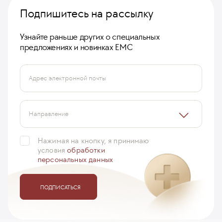
Подпишитесь на рассылку
Узнайте раньше других о специальных
предложениях и новинках ЕМС
Для того, чтобы стабилизировать внезапные
Адрес электронной почты
скачки давления необходимо правильно
подобрать постоянную гипотензивную терапию.
Лучше всего записаться на консультацию к
Направление
кардиологу, пройти УЗИ сердца, суточное
мониторирование АД и ЭКГ - провести
...
ещё
Нажимая на кнопку, я принимаю
условия
обработки
Игнатьева Оксана
персональных данных
23 сентября 2015
ПОДПИСАТЬСЯ