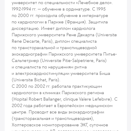
университет по специальности «Лечебное дело».
1992-1994 гг. — обучение в ординатуре. С 1995
по 2000 гг. проходила обучение в интернатуре
по кардиологии в Париже (Франция). Защитила
диссертацию. Имеет диплом кардиолога
Парижского университета Рене Декарта (Universite
Rene Decarte, Paris), диплом специалиста
по трансторакальной и транспищеводной
эхокардиографии Парижского университета Питье-
Сальпетриер (Universite Pitie-Salpetriere, Paris)
и специалиста по нарушениям ритма
и электрокардиостимуляции университета Биша
(Universite Bichat, Paris).
C 2000 по 2002 гг. работала практикующим
кардиологом в клиниках Парижского региона
(Hopital Robert Ballanger, clinique Valere Lefebvre). C
2002 года работает в Европейском медицинском
центре. Проводит все виды эхокардиографии
(трансторакальная и транспищеводная),
Холтеровское мониторирование ЭКГ, суточное