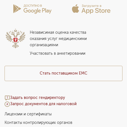
Лицензии и сертификаты
Вопросы и ответы
Вакцинация
Сотрудничество
Статьи
Стационар
Локальный этический комитет
Прикрепление к EMC
Дистанционные услуги
Инвесторам
Истории лечения
ВЛЭК
Независимая оценка качества
Программы привилегий
Прайс-лист
оказания услуг медицинскими
организациями
Подарочный сертификат EMC
Медицинский туризм
Участвовать в анкетировании
Стать поставщиком ЕМС
Задать вопрос гендиректору
Запрос документов для налоговой
Лицензии и сертификаты
Контакты контролирующих органов