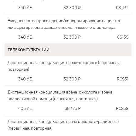
340
У.Е.
32 300
₽
CS_RT
Ежедневное сопровождение/консультирование пациента
лечащим врачом в рамках онкологического стационара
340
У.Е.
32 300
₽
CS139
ТЕЛЕКОНСУЛЬТАЦИИ
Дистанционная консультация врача-онколога (первичная,
повторная)
340
У.Е.
32 300
₽
RCS31
Дистанционная консультация врача-онколога и врача
паллиативной помощи (первичная, повторная)
405
У.Е.
38 475
₽
RCS59
Дистанционная консультация врача онколога-радиолога
(первичная, повторная)