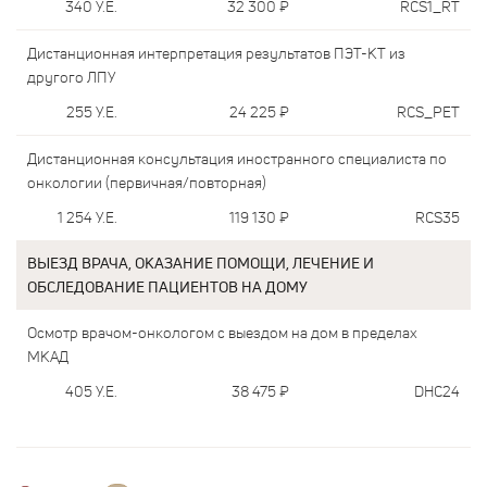
340
У.Е.
32 300
₽
RCS1_RT
Дистанционная интерпретация результатов ПЭТ-КТ из
другого ЛПУ
255
У.Е.
24 225
₽
RCS_PET
Дистанционная консультация иностранного специалиста по
онкологии (первичная/повторная)
1 254
У.Е.
119 130
₽
RCS35
ВЫЕЗД ВРАЧА, ОКАЗАНИЕ ПОМОЩИ, ЛЕЧЕНИЕ И
ОБСЛЕДОВАНИЕ ПАЦИЕНТОВ НА ДОМУ
Осмотр врачом-онкологом с выездом на дом в пределах
МКАД
405
У.Е.
38 475
₽
DHC24