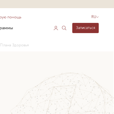
орую помощь
RU
граммы
Записаться
 Плана Здоровья