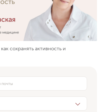
 как сохранять активность и
Сем
22 с
й почты