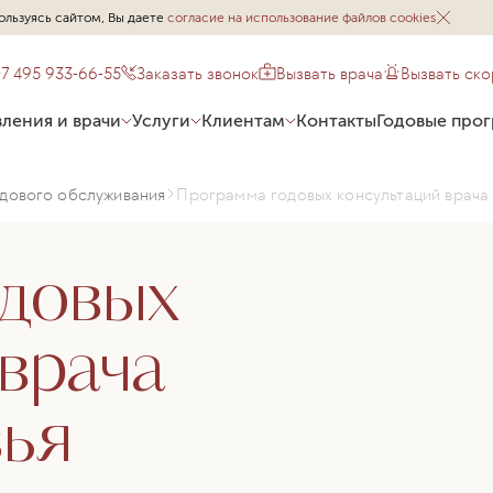
ользуясь сайтом, Вы даете
согласие на использование файлов cookies
+7 495 933-66-55
Заказать звонок
Вызвать врача
Вызвать ск
ления и врачи
Услуги
Клиентам
Контакты
Годовые про
дового обслуживания
Программа годовых консультаций врача
одовых
 врача
вья