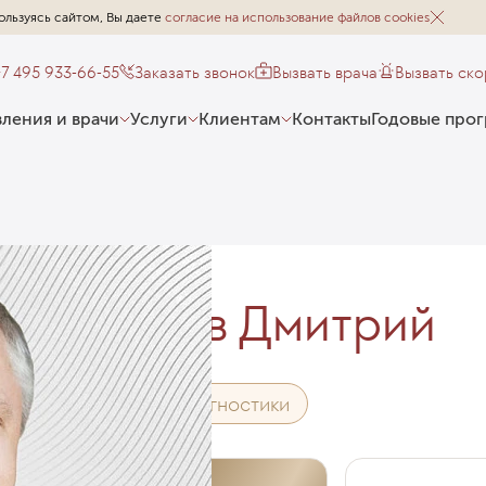
ользуясь сайтом, Вы даете
согласие на использование файлов cookies
+7 495 933-66-55
Заказать звонок
Вызвать врача
Вызвать ск
ления и врачи
Услуги
Клиентам
Контакты
Годовые про
Орлов Дмитрий
Врач УЗ-диагностики