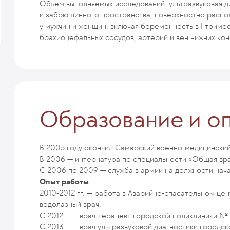
Объем выполняемых исследований: ультразвуковая 
и забрюшинного пространства, поверхностно распол
у мужчин и женщин, включая беременность в I триме
брахиоцефальных сосудов, артерий и вен нижних кон
Образование и о
В 2005 году окончил Самарский военно-медицинский
В 2006 — интернатура по специальности «Общая вра
С 2006 по 2009 — служба в армии на должности нача
Опыт работы
2010-2012 гг. — работа в Аварийно-спасательном ц
водолазный врач.
С 2012 г. — врач-терапевт городской поликлиники № 
С 2013 г. — врач ультразвуковой диагностики городс