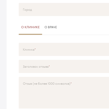
Город
О КЛИНИКЕ
О ВРАЧЕ
Клиника
Специализация
Заголовок отзыва
Врач
Отзыв (не более 1000 символов)