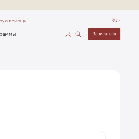
орую помощь
RU
граммы
Записаться