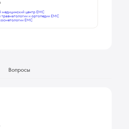
а
 медицинский центр EMC
й травматологии и ортопедии EMC
 косметологии EMC
Вопросы
.