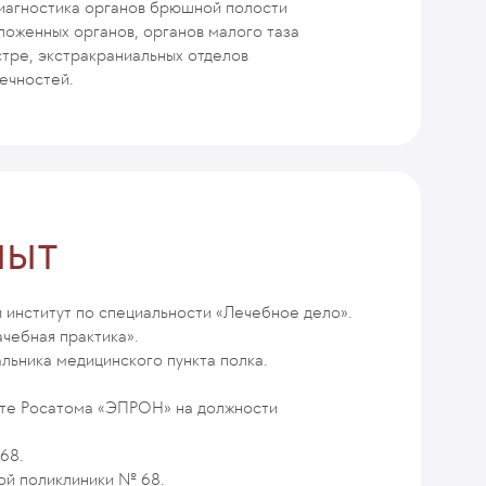
диагностика органов брюшной полости
оженных органов, органов малого таза
стре, экстракраниальных отделов
ечностей.
пыт
 институт по специальности «Лечебное дело».
чебная практика».
льника медицинского пункта полка.
енте Росатома «ЭПРОН» на должности
68.
кой поликлиники № 68.