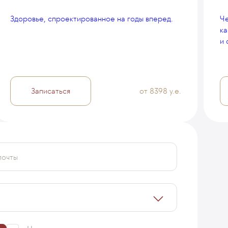
Здоровье, спроектированное на годы вперед.
Че
ка
и 
Записаться
от 8398 у.е.
почты