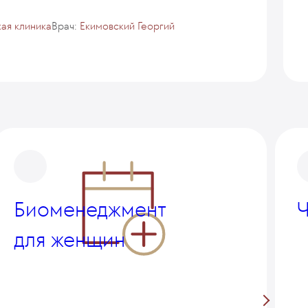
ая клиника
Врач:
Екимовский Георгий
Биоменеджмент
Ч
для женщин