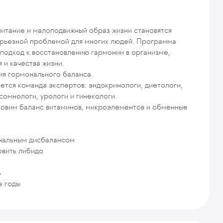
питание и малоподвижный образ жизни становятся
ерьезной проблемой для многих людей. Программа
подход к восстановлению гармонии в организме,
 и качества жизни.
ия гормонального баланса.
ется команда экспертов: эндокринологи, диетологи,
сомнологи, урологи и гинекологи.
новим баланс витаминов, микроэлементов и обменные
ональным дисбалансом
овить либидо
ь
е годы