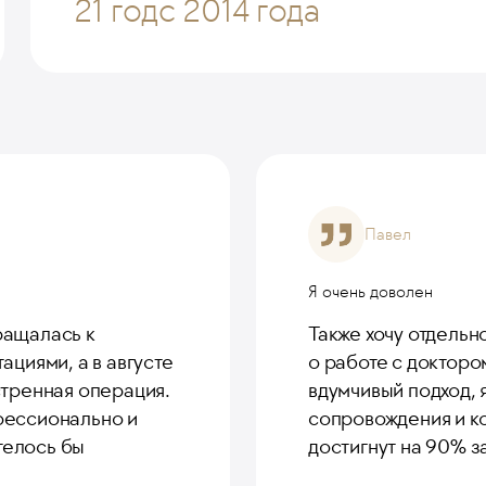
21 год
с 2014 года
Павел
Я очень доволен
ращалась к
Также хочу отдельн
ациями, а в августе
о работе с докторо
стренная операция.
вдумчивый подход,
фессионально и
сопровождения и к
телось бы
достигнут на 90% з