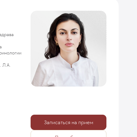
здрава
а
ринологии
 Л.А.
Записаться на прием