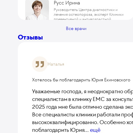
Русс Ирина
Руководитель Центра диагностики и
лечения остеопороза, эксперт Клиники
превентивной и антивозрастной
медицины
Табеева Камиля
Все врачи
Руководитель отделения эндокринологии.
Отзывы
Эксперт Клиники превентивной и
антивозрастной медицины. Руководитель
проекта «Женский доктор». PhD, Кандидат
Урбанова Ксения
медицинских наук
Эксперт Клиники превентивной и
Наталья
антивозрастной медицины
Яцишина Ольга
Хотелось бы поблагодарить Юрия Екимовского
Кандидат медицинских наук, Врач высшей
Уважаемые господа, я неоднократно об
категории
специалистам в клинику ЕМС за консульт
2025 года мне была отлично сделана эк
Все специалисты клиники работали про
высококвалифицированно. Особенно хо
поблагодарить Юрия
...
ещё