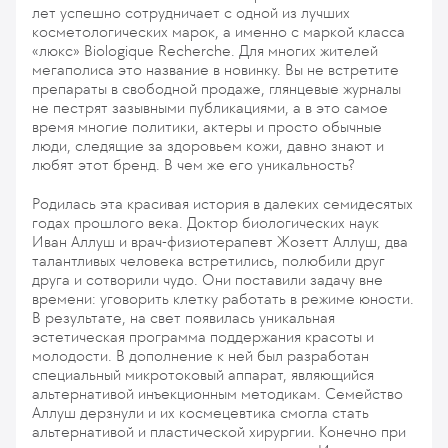
лет успешно сотрудничает с одной из лучших
косметологических марок, а именно с маркой класса
«люкс» Biologique Recherche. Для многих жителей
мегаполиса это название в новинку. Вы не встретите
препараты в свободной продаже, глянцевые журналы
не пестрят зазывными публикациями, а в это самое
время многие политики, актеры и просто обычные
люди, следящие за здоровьем кожи, давно знают и
любят этот бренд. В чем же его уникальность?
Родилась эта красивая история в далеких семидесятых
годах прошлого века. Доктор биологических наук
Иван Аллуш и врач-физиотерапевт Жозетт Аллуш, два
талантливых человека встретились, полюбили друг
друга и сотворили чудо. Они поставили задачу вне
времени: уговорить клетку работать в режиме юности.
В результате, на свет появилась уникальная
эстетическая программа поддержания красоты и
молодости. В дополнение к ней был разработан
специальный микротоковый аппарат, являющийся
альтернативой инъекционным методикам. Семейство
Аллуш дерзнули и их космецевтика смогла стать
альтернативой и пластической хирургии. Конечно при