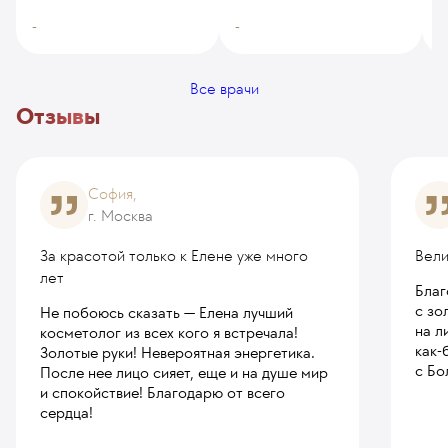
-
-
-
Все врачи
Отзывы
София,
г. Москва
За красотой только к Елене уже много
Вели
лет
Благ
с зо
Не побоюсь сказать — Елена лучший
на л
косметолог из всех кого я встречала!
как-
Золотые руки! Невероятная энергетика.
с Бо
После нее лицо сияет, еще и на душе мир
и спокойствие! Благодарю от всего
сердца!