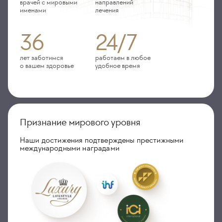
врачей с мировыми
направлений
именами
лечения
36
24/7
лет заботимся
работаем в любое
о вашем здоровье
удобное время
Признание мирового уровня
Наши достижения подтверждены престижными
международными наградами