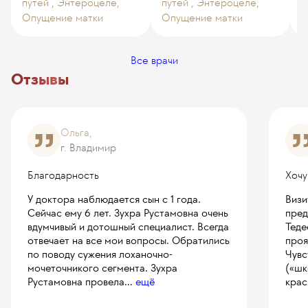
путей , Энтероцеле,
путей , Энтероцеле,
Опущение матки
Опущение матки
-
Все врачи
Отзывы
Ольга,
г. Владимир
Благодарность
Хочу
У доктора наблюдается сын с 1 года.
Визи
Сейчас ему 6 лет. Зухра Рустамовна очень
пред
вдумчивый и дотошный специалист. Всегда
Теде
отвечает на все мои вопросы. Обратились
проя
по поводу сужения лоханочно-
Чувс
мочеточникого сегмента. Зухра
(«шк
Рустамовна провела
...
ещё
крас