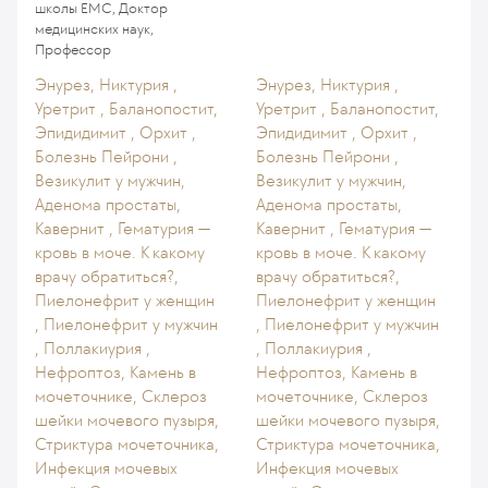
школы ЕМС, Доктор
медицинских наук,
Профессор
Энурез, Никтурия ,
Энурез, Никтурия ,
Уретрит , Баланопостит,
Уретрит , Баланопостит,
Эпидидимит , Орхит ,
Эпидидимит , Орхит ,
Болезнь Пейрони ,
Болезнь Пейрони ,
Везикулит у мужчин,
Везикулит у мужчин,
Аденома простаты,
Аденома простаты,
Кавернит , Гематурия —
Кавернит , Гематурия —
кровь в моче. К какому
кровь в моче. К какому
врачу обратиться?,
врачу обратиться?,
Пиелонефрит у женщин
Пиелонефрит у женщин
, Пиелонефрит у мужчин
, Пиелонефрит у мужчин
, Поллакиурия ,
, Поллакиурия ,
Нефроптоз, Камень в
Нефроптоз, Камень в
мочеточнике, Склероз
мочеточнике, Склероз
шейки мочевого пузыря,
шейки мочевого пузыря,
Стриктура мочеточника,
Стриктура мочеточника,
Инфекция мочевых
Инфекция мочевых