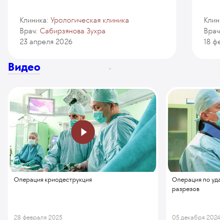
Клиника:
Урологическая клиника
Клин
Врач:
Сабирзянова Зухра
Врач
23 апреля 2026
18 ф
Видео
Операция криодеструкция
Операция по уд
разрезов
28 февраля 2025
05 декабря 202