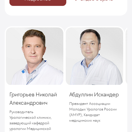
Григорьев Николай
Абдуллин Искандер
Александрович
(
Президент Ассоциации
Молодых Урологов России
Руководитель
П
(АМУР), Кандидат
Урологической клиники,
м
медицинских наук
заведующий кафедрой
урологии Медицинской