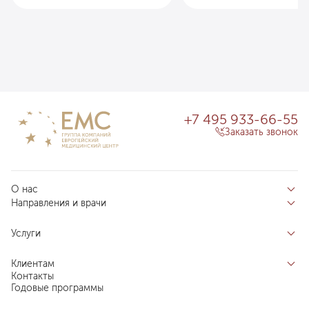
+7 495 933-66-55
Заказать звонок
О нас
Направления и врачи
Отзывы пациентов
Врачи
О клинике
Услуги
Направления
Благотворительный фонд «Благодеяние»
Услуги
Центры компетенций
Клиентам
Новости
Индивидуальный план здоровья
Контакты
Специалистам
Запись на прием
Годовые программы
Комплексные программы
Карьера в ЕМС
Подготовка к визиту