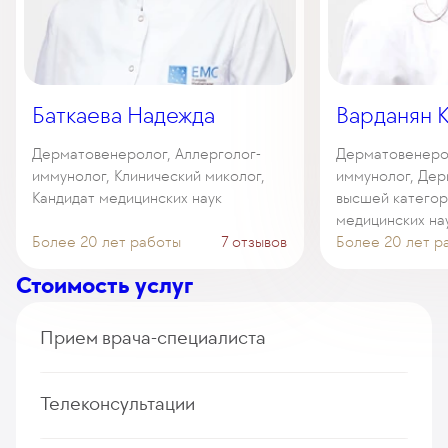
Баткаева Надежда
Варданян 
Дерматовенеролог, Аллерголог-
Дерматовенерол
иммунолог, Клинический миколог,
иммунолог, Дер
Кандидат медицинских наук
высшей категор
медицинских на
Более 20 лет работы
7 отзывов
Более 20 лет р
Стоимость услуг
Прием врача-специалиста
Прием (осмотр, консультация) врача-
Телеконсультации
дерматовенеролога, диагностический (первичный,
повторный)
317
у. е.
30 115
₽