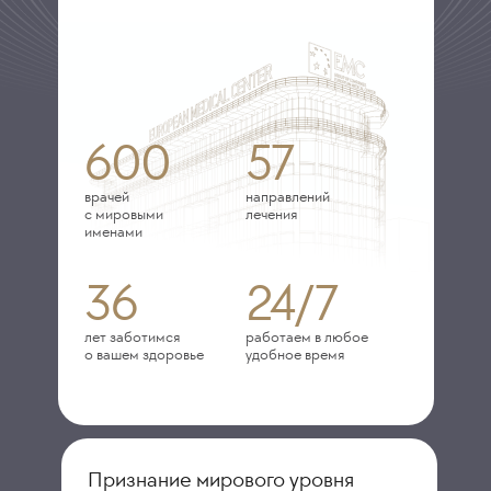
600
57
врачей
направлений
с мировыми
лечения
именами
36
24/7
лет заботимся
работаем в любое
о вашем здоровье
удобное время
Признание мирового уровня