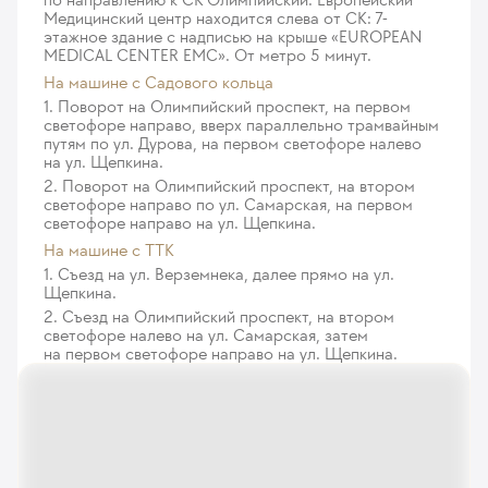
иммунотерапия (клещи домашней пыли ) –
Медицинский центр находится слева от СК: 7-
поддерживающий курс
этажное здание с надписью на крыше «EUROPEAN
Дерматологическая обработка ногтевых пластин
228
у. е.
21 660
₽
MEDICAL CENTER EMC». От метро 5 минут.
с помощью аппаратных методик (деформированные,
На машине c Садового кольца
утолщенные ногти), категория 1
Сеанс подкожной аллерген- специфической
1. Поворот на Олимпийский проспект, на первом
339
у. е.
32 205
₽
иммунотерапии, поддерживающий курс (1 визит)
светофоре направо, вверх параллельно трамвайным
путям по ул. Дурова, на первом светофоре налево
245
у. е.
23 275
₽
Дерматологическая обработка ногтевых пластин
на ул. Щепкина.
с помощью аппаратных методик (деформированные,
2. Поворот на Олимпийский проспект, на втором
Сублингвальная аллерген- специфическая
светофоре направо по ул. Самарская, на первом
утолщенные ногти), категория 2
иммунотерапия (АСИТ)
светофоре направо на ул. Щепкина.
441
у. е.
41 895
₽
441
у. е.
41 895
₽
На машине с ТТК
1. Съезд на ул. Верземнека, далее прямо на ул.
Дерматологическая гигиеническая обработка кожи
Аллерген - специфическая иммунотерапия (АСИТ),
Щепкина.
стоп с помощью аппаратных методик (с выраженным
набор дозы
2. Съезд на Олимпийский проспект, на втором
гиперкератозом, мозолями, трещинами), категория
758
у. е.
72 010
₽
светофоре налево на ул. Самарская, затем
1
на первом светофоре направо на ул. Щепкина.
317
Аллерген - специфическая иммунотерапия (АСИТ),
у. е.
30 115
₽
поддерживающий курс
Дерматологическая гигиеническая обработка кожи
1 468
у. е.
139 460
₽
стоп с помощью аппаратных методик (с выраженным
гиперкератозом, мозолями, трещинами), категория
Подкожная аллерген-специфическая