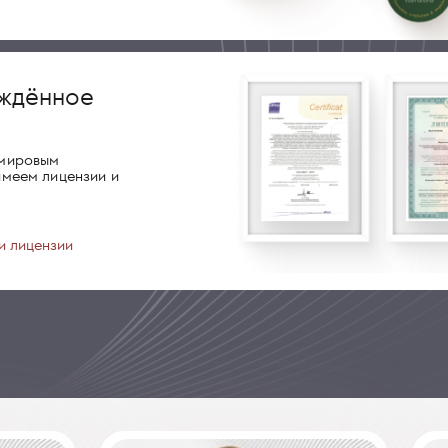
ждённое
о
 мировым
имеем лицензии и
и лицензии