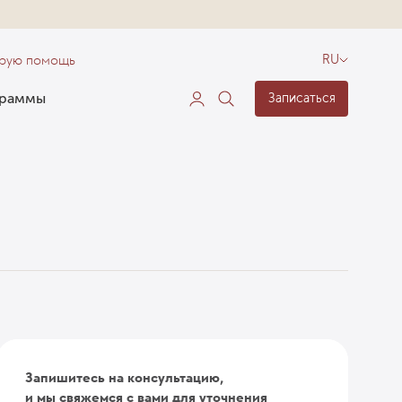
орую помощь
RU
граммы
Записаться
я
Запишитесь на консультацию,
и мы свяжемся с вами для уточнения