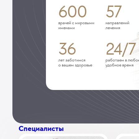
600
57
врачей с мировыми
направлений
именами
лечения
36
24/7
лет заботимся
работаем в любо
о вашем здоровье
удобное время
Специалисты