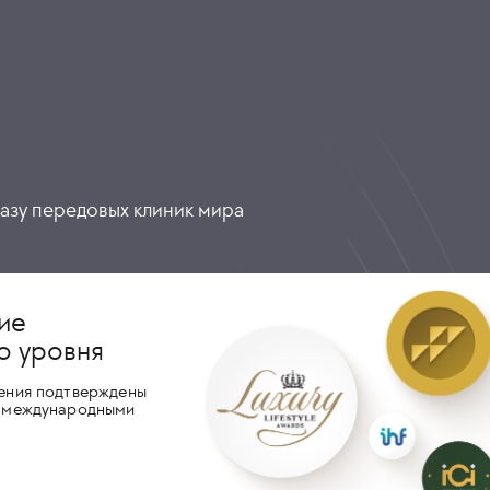
разу передовых клиник мира
ие
о уровня
ения подтверждены
 международными