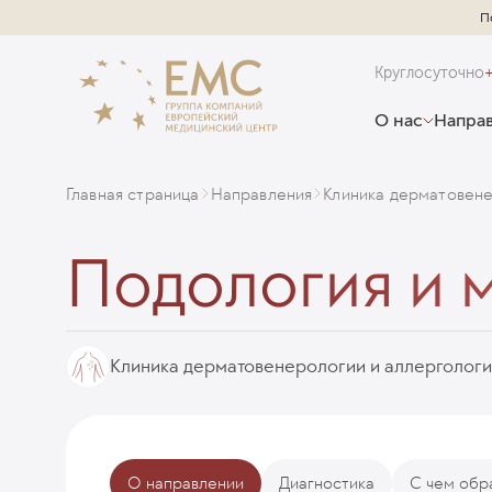
П
Круглосуточно
О нас
Направ
Главная страница
Направления
Клиника дерматовене
Подология и 
Клиника дерматовенерологии и аллерголог
О направлении
Диагностика
С чем обр