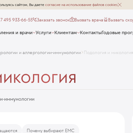
ользуясь сайтом, Вы даете
согласие на использование файлов cookies
+7 495 933-66-55
Заказать звонок
Вызвать врача
Вызвать ск
ления и врачи
Услуги
Клиентам
Контакты
Годовые про
рологии и аллергологии-иммунологии
Подология и микологи
микология
ии-иммунологии
ащаются
Почему выбирают EMC