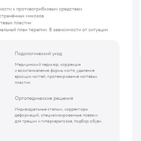
ьности к противогрибковым средствам
странённых микозов
гтевых пластин
альный план терапии. В зависимости от ситуации
Подологический уход
Медицинский педикюр, коррекция
и восстановление формы ногтя, удаление
вросших ногтей, протезирование ногтевых
пластин.
Ортопедические решения
Индивидуальные стельки, корректоры
деформаций, специализированные повязки
для трещин и гиперкератозов, подбор обуви.