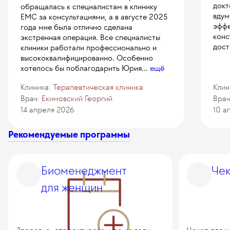
докт
обращалась к специалистам в клинику
вдум
ЕМС за консультациями, а в августе 2025
эффе
года мне была отлично сделана
конс
экстренная операция. Все специалисты
дост
клиники работали профессионально и
высококвалифицированно. Особенно
хотелось бы поблагодарить Юрия
...
ещё
Клиника:
Терапевтическая клиника
Клин
Врач:
Екимовский Георгий
Врач
14 апреля 2026
10 а
Рекомендуемые программы
Биоменеджмент
Чек
для женщин