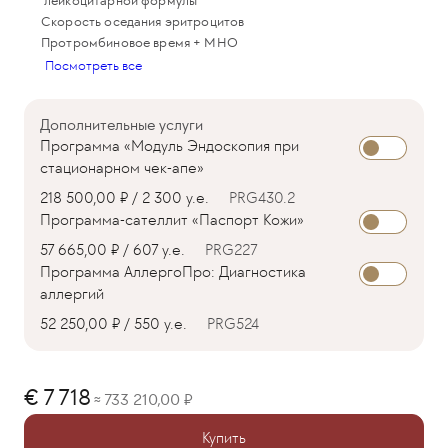
лейкоцитарной формулы
Скорость оседания эритроцитов
Протромбиновое время + МНО
Посмотреть все
Дополнительные услуги
Программа «Модуль Эндоскопия при
стационарном чек-апе»
218 500,00 ₽ / 2 300 у.е.
PRG430.2
Программа-сателлит «Паспорт Кожи»
57 665,00 ₽ / 607 у.е.
PRG227
Программа АллергоПро: Диагностика
аллергий
52 250,00 ₽ / 550 у.е.
PRG524
7 718
733 210,00
≈
Купить