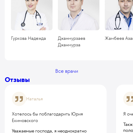
Гуркова Надежда
Джанмурзаев
Жамбеев Аза
Джанмурза
Все врачи
Отзывы
Наталья
Хотелось бы поблагодарить Юрия
Я оч
Екимовского
Такж
поло
Уважаемые господа, я неоднократно