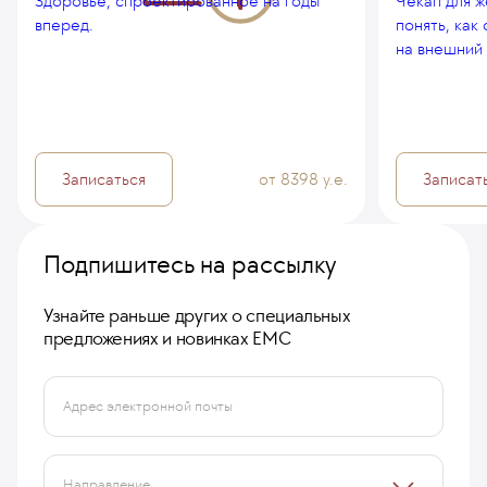
Здоровье, спроектированное на годы
Чекап для ж
вперед.
понять, как
на внешний 
Записаться
от 8398 у.е.
Записат
Подпишитесь на рассылку
Узнайте раньше других о специальных
предложениях и новинках ЕМС
Адрес электронной почты
Направление