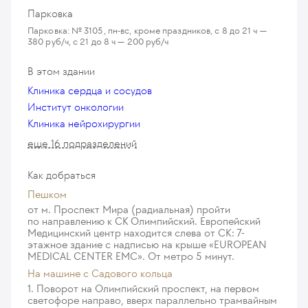
Парковка
Парковка: № 3105, пн-вс, кроме праздников, с 8 до 21 ч —
380 руб/ч, с 21 до 8 ч — 200 руб/ч
В этом здании
Клиника сердца и сосудов
Институт онкологии
Клиника нейрохирургии
еще 16 подразделений
Как добраться
Пешком
от м. Проспект Мира (радиальная) пройти
по направлению к СК Олимпийский. Европейский
Медицинский центр находится слева от СК: 7-
этажное здание с надписью на крыше «EUROPEAN
MEDICAL CENTER EMC». От метро 5 минут.
На машине c Садового кольца
1. Поворот на Олимпийский проспект, на первом
светофоре направо, вверх параллельно трамвайным