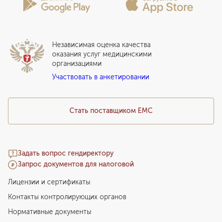
Вакцинация
Сотрудничество
Статьи
Стационар
Локальный этический комитет
Прикрепление к EMC
Дистанционные услуги
Инвесторам
Истории лечения
ВЛЭК
Независимая оценка качества
Программы привилегий
Прайс-лист
оказания услуг медицинскими
организациями
Подарочный сертификат EMC
Участвовать в анкетировании
Медицинский туризм
Стать поставщиком ЕМС
Задать вопрос гендиректору
Запрос документов для налоговой
Лицензии и сертификаты
Контакты контролирующих органов
Нормативные документы