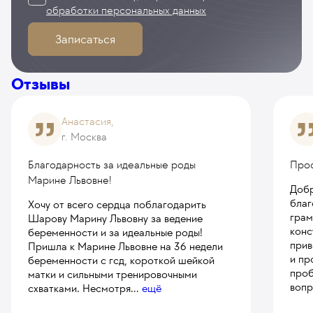
обработки персональных данных
Записаться
Отзывы
Анастасия,
г. Москва
Благодарность за идеальные роды
Про
Марине Львовне!
Добр
благ
Хочу от всего сердца поблагодарить
грам
Шарову Марину Львовну за ведение
конс
беременности и за идеальные роды!
прив
Пришла к Марине Львовне на 36 недели
и пр
беременности с гсд, короткой шейкой
проб
матки и сильными тренировочными
вопр
схватками. Несмотря
...
ещё