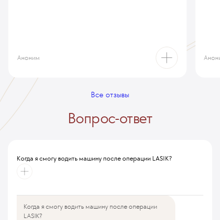
Аноним
Анон
Все отзывы
Вопрос-ответ
Когда я смогу водить машину после операции LASIK?
Когда я смогу водить машину после операции
Всем ли можно делать LASIK?
LASIK?