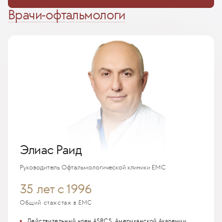
Лечение диабетической ретинопатии
Лечение синдрома сухого глаза
сетчатки
Врачи-офтальмологи
Факоэмульсификация катаракты глаза
Лечение заболеваний глаз и век
Хирургическое лечение катаракты
Элиас Раид
Руководитель Офтальмологической клиники ЕМС
35 лет
с 1996
Общий стаж
стаж в EMC
Действительный член ASRCS, Американской Академии