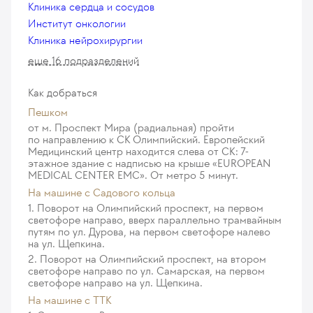
Клиника сердца и сосудов
Институт онкологии
Клиника нейрохирургии
еще 16 подразделений
Как добраться
Пешком
от м. Проспект Мира (радиальная) пройти
по направлению к СК Олимпийский. Европейский
Медицинский центр находится слева от СК: 7-
этажное здание с надписью на крыше «EUROPEAN
MEDICAL CENTER EMC». От метро 5 минут.
На машине c Садового кольца
1. Поворот на Олимпийский проспект, на первом
светофоре направо, вверх параллельно трамвайным
путям по ул. Дурова, на первом светофоре налево
на ул. Щепкина.
2. Поворот на Олимпийский проспект, на втором
светофоре направо по ул. Самарская, на первом
светофоре направо на ул. Щепкина.
На машине с ТТК