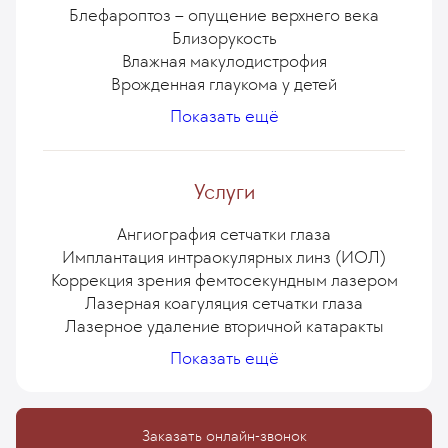
Блефароптоз – опущение верхнего века
Близорукость
Влажная макулодистрофия
Врожденная глаукома у детей
Дальнозоркость
Миопия у детей
Показать ещё
Дермоидная киста глаза: диагностика,
Синдром сухого глаза
Удалить катаракту и вновь увидеть все краски
лечение
Деструкция стекловидного тела
мира!
Услуги
Лечение косоглазия у детей
Детская близорукость
Лечение халязиона на глазу
Ангиография сетчатки глаза
Имплантация интраокулярных линз (ИОЛ)
Коррекция зрения фемтосекундным лазером
Лазерная коагуляция сетчатки глаза
Лазерное удаление вторичной катаракты
Лечение близорукости, дальнозоркости,
Лечение заболеваний сетчатки
Онлайн консультация врача
Центр хирургии глаза EMC
Показать ещё
Оптическая когерентная томография (ОКТ)
Лечение катаракты глаза
астигматизма
Лечение отслойки сетчатки
Лечение гемофтальма
глаза
Стратегии лечения отека в центральной зоне
Лечение синдрома красного глаза
Лечение глаукомы
Заказать онлайн-звонок