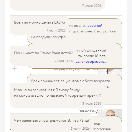
7 июля 2026
Всем ли можно делать LASIK?
Принимает ли Элиас Раид детей?
Восстановление зрения после
лазерной
7 июля 2026
коррекции
происходит достаточно быстро. Уже
на следующее утро ...
Основной возрастной группой для данной
Читать далее
Принимает ли Элиас Раид детей?
Можно ли записаться к Элиасу Раиду на консультацию по
операции являются пациенты после 18 лет,
Элиас Раид
лазерной коррекции зрения?
3 июля 2026
имеющие
близорукость, дальнозоркость
...
Офтальмолог
Кандидат медицинских наук
Читать далее
Врач принимает пациентов любого возраста.
Элиас Раид
Для ребенка или подростка необходимость
Офтальмолог
Можно ли записаться к Элиасу Раиду
Чем занимается офтальмолог Элиас Раид?
консультации и маршрут обследования
Кандидат медицинских наук
на консультацию по лазерной коррекции зрения?
определяются индивидуально.
3 июля 2026
Элиас Раид
Офтальмолог
Чем занимается офтальмолог Элиас Раид?
Что такое эффект звездообразования после операции на
Да, на странице врача доступна запись
Кандидат медицинских наук
глазах?
3 июля 2026
на прием. Перед выбором метода коррекции