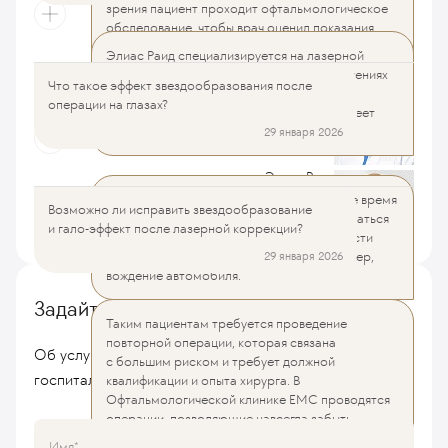
зрения пациент проходит офтальмологическое
обследование, чтобы врач оценил показания
и противопоказания.
Элиас Раид специализируется на лазерной
коррекции зрения, рефракционных нарушениях
Что такое эффект звездообразования после
Возможно ли исправить звездообразование и гало-эффект
Элиас Раид
и патологиях глазного дна. Он руководит
операции на глазах?
после лазерной коррекции?
Офтальмологической клиникой EMC и имеет
Офтальмолог
стаж 35 лет.
29 января 2026
Кандидат медицинских наук
Элиас Раид
При эффекте звездообразования в ночное время
Офтальмолог
Возможно ли исправить звездообразование
вокруг источников света могут образовываться
Кандидат медицинских наук
Все вопросы и ответы
и гало-эффект после лазерной коррекции?
многочисленные лучи, различные по яркости
и размеру, что сильно затрудняет, например,
29 января 2026
вождение автомобиля.
Задайте вопрос
Таким пациентам требуется проведение
повторной операции, которая связана
Об услугах, стоимости лечения, условиях
с большим риском и требует должной
госпитализации, врачах или любые другие
квалификации и опыта хирурга. В
Офтальмологической клинике ЕМС проводятся
операции, позволяющие навсегда забыть
об описанных эффектах.
Имя