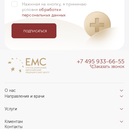
Нажимая на кнопку, я принимаю
условия
обработки
персональных данных
ПОДПИСАТЬСЯ
+7 495 933-66-55
Заказать звонок
О нас
Направления и врачи
Отзывы пациентов
Врачи
О клинике
Услуги
Направления
Благотворительный фонд «Благодеяние»
Услуги
Центры компетенций
Клиентам
Новости
Индивидуальный план здоровья
Контакты