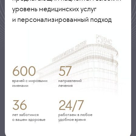
уровень медицинских услуг
и персонализированный подход
600
57
врачей с мировыми
направлений
именами
лечения
36
24/7
лет заботимся
работаем в любое
о вашем здоровье
удобное время