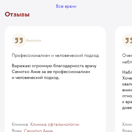
Все врачи
Отзывы
Аноним
Профессионализм и человеческий подход
Очен
набл
Выражаю огромную благодарность врачу
Семитко Анне за ее профессионализм
Набл
и человеческий подход.
Хоче
квал
вним
отно
к вр
дове
Клиника:
Клиника офтальмологии
Клин
Врач:
Семитко Анна
Врач