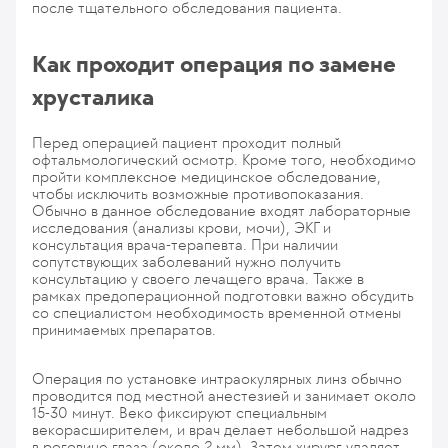
после тщательного обследования пациента.
Как проходит операция по замене
хрусталика
Перед операцией пациент проходит полный
офтальмологический осмотр. Кроме того, необходимо
пройти комплексное медицинское обследование,
чтобы исключить возможные противопоказания.
Обычно в данное обследование входят лабораторные
исследования (анализы крови, мочи), ЭКГ и
консультация врача-терапевта. При наличии
сопутствующих заболеваний нужно получить
консультацию у своего лечащего врача. Также в
рамках предоперационной подготовки важно обсудить
со специалистом необходимость временной отмены
принимаемых препаратов.
Операция по установке интраокулярных линз обычно
проводится под местной анестезией и занимает около
15-30 минут. Веко фиксируют специальным
векорасширителем, и врач делает небольшой надрез
в роговице глаза (около 2 мм). Затем хирург удаляет