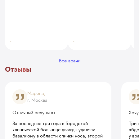
З
п
К
-
-
-
Все врачи
Отзывы
Марина,
г. Москва
Отличный результат
Хочу
За последние три года в Городской
Три 
клинической больнице дважды удаляли
абдо
базалиому в области спинки носа, второй
у вр