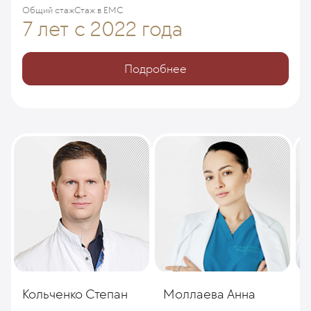
Общий стаж
Стаж в ЕМС
7 лет
с 2022 года
Подробнее
Кольченко Степан
Моллаева Анна
Г