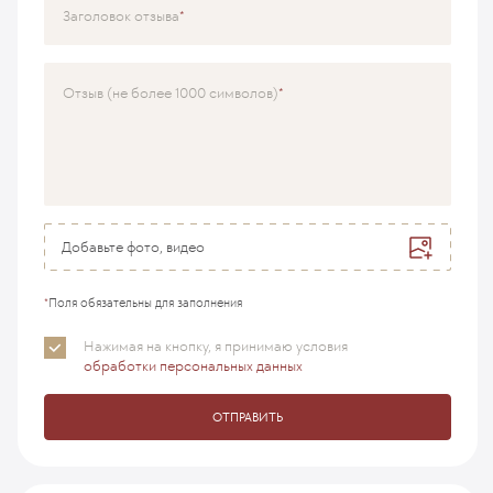
Специализация
Заголовок отзыва
Врач
Отзыв (не более 1000 символов)
Добавьте фото, видео
*
Поля обязательны для заполнения
Нажимая на кнопку, я принимаю
условия
обработки персональных данных
ОТПРАВИТЬ