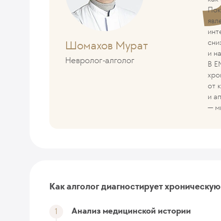
Пок
явл
инт
сни
Шомахов Мурат
и н
Невролог-алголог
В E
хро
от 
и а
— м
Как алголог диагностирует хроническую
Анализ медицинской истории