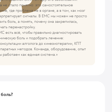
а не стало понятно: это самостоятельное
ение, где проблема не в органе, а в том, как мозг
ерпретирует сигналы. В EMC мы можем не просто
зить боль, а понять, почему она закрепилась,
ачать перенастройку.
MC есть всё, чтобы правильно диагностировать
ническую боль и подобрать лечение:
консультации алголога до кинезиотерапии, КПТ
ппаратных методов. Команда, оборудование, опыт
ы работаем как единая система.»
 боль?