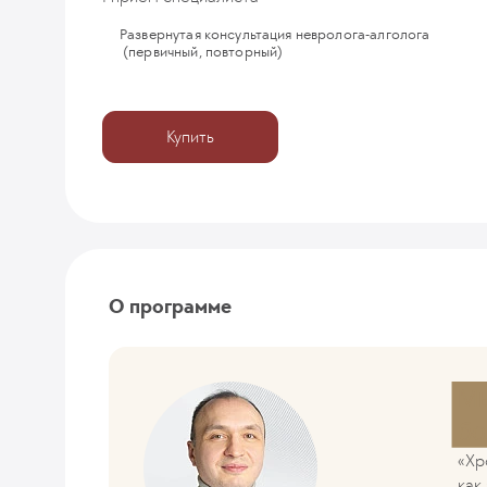
Развернутая консультация невролога-алголога
(первичный, повторный)
Купить
О программе
Мы
бо
«Хр
как