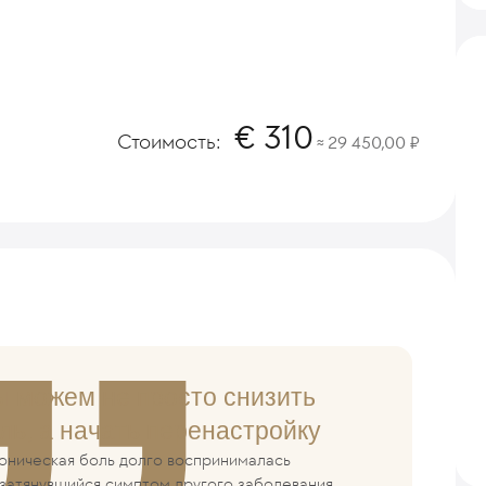
310
Стоимость:
29 450,00
≈
 можем не просто снизить
ль, а начать перенастройку
оническая боль долго воспринималась
 затянувшийся симптом другого заболевания.