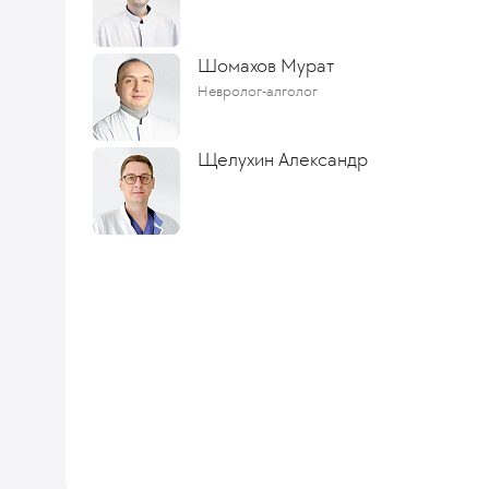
Шомахов Мурат
Невролог-алголог
Щелухин Александр