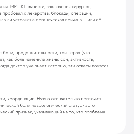
ия: МРТ, КТ, выписки, заключения хирургов,
е пробовали: лекарства, блокады, операции,
ыла ли устранена органическая причина — или её
 боли, продолжительности, триггерах (что
т, как боль изменила жизнь: сон, активность,
огда доктор уже знает историю, эти ответы ложатся
сти, координации. Нужно окончательно исключить
нической боли неврологический статус часто
ческий признак, указывающий на то, что проблема