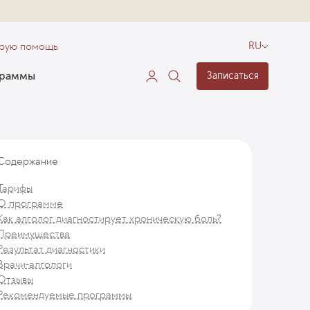
орую помощь
RU
граммы
Записаться
Содержание
Тарифы
О программе
Как алголог диагностирует хроническую боль?
Преимущества
Результат диагностики
Врачи-алгологи
Отзывы
Рекомендуемые программы