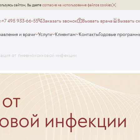
ользуясь сайтом, Вы даете
согласие на использование файлов cookies
+7 495 933-66-55
Заказать звонок
Вызвать врача
Вызвать с
о
авления и врачи
Услуги
Клиентам
Контакты
Годовые программ
ация от пневмококковой инфекции
 от
овой инфекции