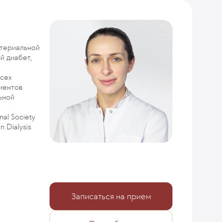
ртериальной
й диабет,
всех
иентов
ьной
al Society
n Dialysis
Записаться на прием