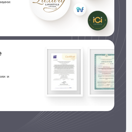
дными
е
ии и