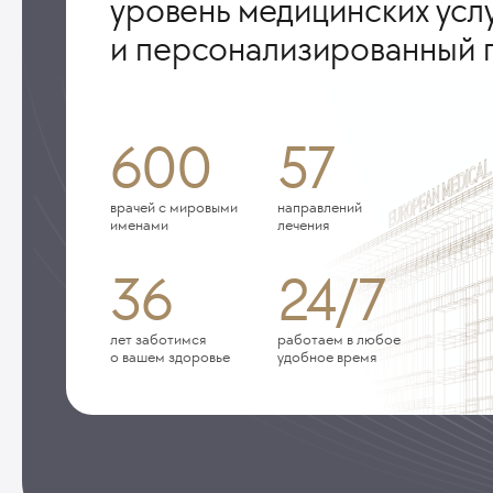
уровень медицинских усл
и персонализированный 
600
57
врачей с мировыми
направлений
именами
лечения
36
24/7
лет заботимся
работаем в любое
о вашем здоровье
удобное время