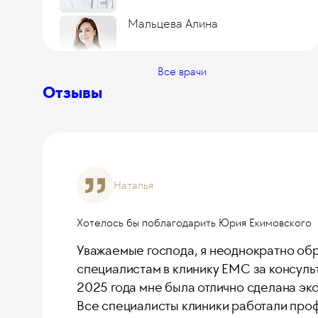
Мальцева Алина
Все врачи
Гозалишвили Нино
Отзывы
Логинов Александр
Наталья
Жижко Наталья
Хотелось бы поблагодарить Юрия Екимовского
Уважаемые господа, я неоднократно об
специалистам в клинику ЕМС за консульт
Паршукова Ольга
2025 года мне была отлично сделана эк
Старший врач стационарного отделения
Все специалисты клиники работали про
клиники на ул. Щепкина