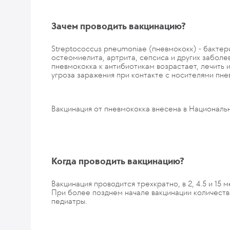
Зачем проводить вакцинацию?
Streptococcus pneumoniae (пневмококк) - бактери
остеомиелита, артрита, сепсиса и других заболе
пневмококка к антибиотикам возрастает, лечить
угроза заражения при контакте с носителями пне
Вакцинация от пневмококка внесена в Национальн
Когда проводить вакцинацию?
Вакцинация проводится трехкратно, в 2, 4.5 и 15 м
При более позднем начале вакцинации количеств
педиатры.