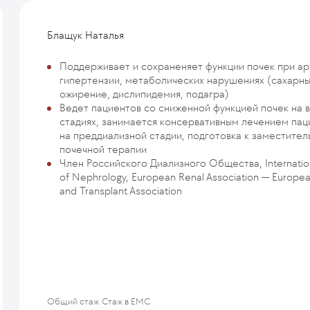
Блащук Наталья
Поддерживает и сохраненяет функции почек при а
гипертензии, метаболических нарушениях (сахарны
ожирение, дислипидемия, подагра)
Ведет пациентов со сниженной функцией почек на 
стадиях, занимается консервативным лечением пац
на преддиализной стадии, подготовка к заместител
почечной терапии
Член Российского Диализного Общества, Internation
of Nephrology, European Renal Association — Europea
and Transplant Association
Общий стаж
Стаж в ЕМС