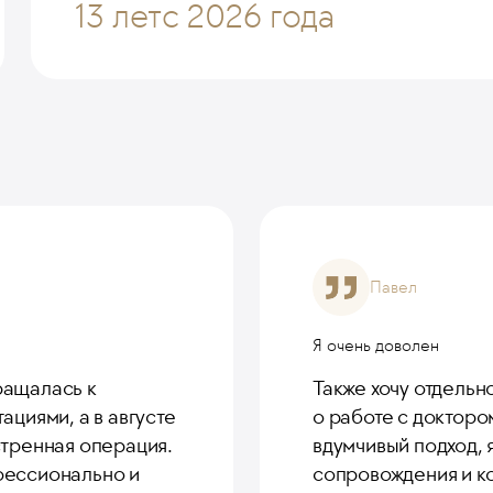
13 лет
с 2026 года
Павел
Я очень доволен
ращалась к
Также хочу отдельн
ациями, а в августе
о работе с докторо
стренная операция.
вдумчивый подход,
фессионально и
сопровождения и к