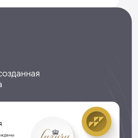
созданная
а
я
рждены