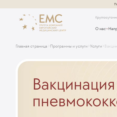
П
Круглосуточн
О нас
Напр
Главная страница
Программы и услуги
Услуги
Вакцин
Вакцинация
пневмококк