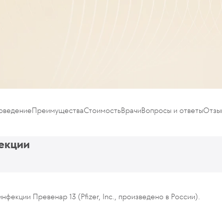
роведение
Преимущества
Стоимость
Врачи
Вопросы и ответы
Отзы
екции
фекции Превенар 13 (Pfizer, Inc., произведено в России).