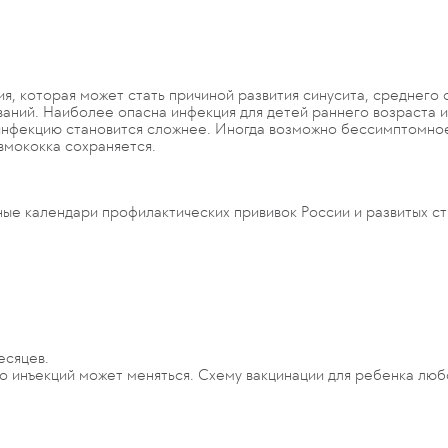
я, которая может стать причиной развития синусита, среднего 
ваний. Наиболее опасна инфекция для детей раннего возраста и
 инфекцию становится сложнее. Иногда возможно бессимптомное
вмококка сохраняется.
ые календари профилактических прививок России и развитых ст
есяцев.
о инъекций может меняться. Схему вакцинации для ребенка люб