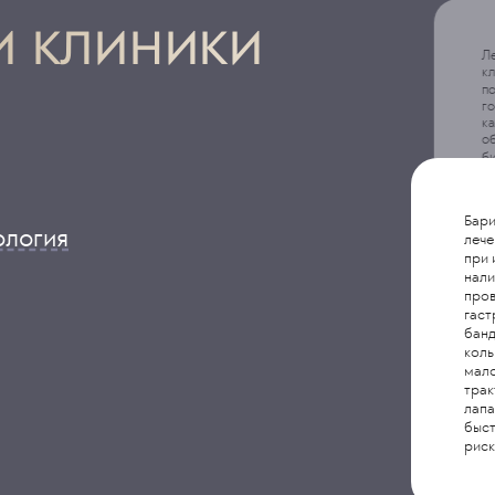
 клиники
Ле
к
п
г
ка
о
б
ра
ко
Н
Бари
со
ология
лече
по
при 
и 
се
нали
ма
пров
гаст
банд
коль
мало
трак
лапа
быст
риск