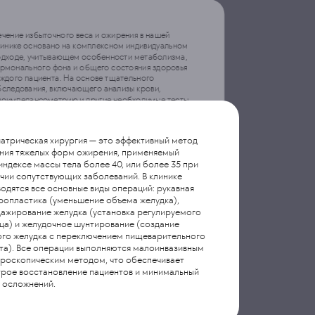
протоколы, физиотерапию и программы
функционального восстановления. Все программы
реализуются при тесном взаимодействии
чение избыточного веса и ожирения в нашей
специалистов различного профиля —
реабилитологов, кардиологов и хирургов,
линике основано на комплексном индивидуальном
что обеспечивает максимальную эффективность
одходе, учитывающем особенности метаболизма,
и безопасность лечения.
ормонального фона и общего состояния здоровья
ждого пациента. На основе тщательного
бследования, включающего анализы крови,
иоимпедансометрию и другие необходимые тесты,
зрабатывается персональная система питания,
торая становится основой нового образа жизни.
аши специалисты обеспечивают постоянное
атрическая хирургия — это эффективный метод
провождение пациента на пути к здоровому весу,
ния тяжелых форм ожирения, применяемый
могая адаптироваться к новому режиму питания
индексе массы тела более 40, или более 35 при
физической активности, предотвращая развитие
рьезных осложнений, связанных с избыточной
чии сопутствующих заболеваний. В клинике
ссой тела.
одятся все основные виды операций: рукавная
ропластика (уменьшение объема желудка),
ажирование желудка (установка регулируемого
ца) и желудочное шунтирование (создание
го желудка с переключением пищеварительного
та). Все операции выполняются малоинвазивным
роскопическим методом, что обеспечивает
рое восстановление пациентов и минимальный
 осложнений.