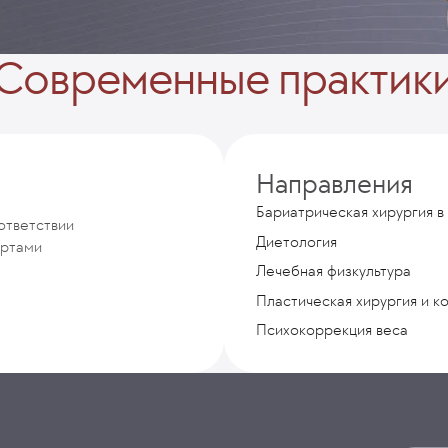
Современные практик
Направления
Бариатрическая хирургия в
ответствии
Диетология
артами
Лечебная физкультура
Пластическая хирургия и к
Психокоррекция веса