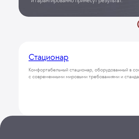
и гарантированно принесут результат.
Стационар
Комфортабельный стационар, оборудованный в со
с современными мировыми требованиями и станд
50 палат
класса «Премиум»