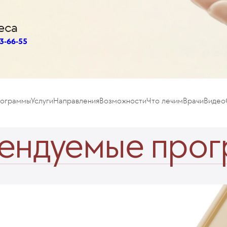
еса
3-66-55
рограммы
Услуги
Направления
Возможности
Что лечим
Врачи
Видео
ендуемые про