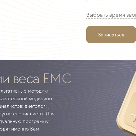
Выбрать время зво
Записаться
ии веса EMC
ультативные методики
казательной медицины.
иалистов: диетологи,
ругие специалисты. Для
идуальную программу
ходят именно Вам