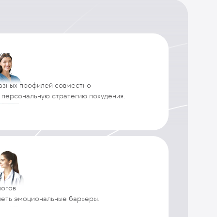
ход
азных профилей совместно
 персональную стратегию похудения.
логов
леть эмоциональные барьеры.