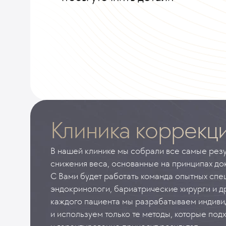
Клиника коррекц
В нашей клинике мы собрали все самые рез
снижения веса, основанные на принципах до
С Вами будет работать команда опытных спец
эндокринологи, бариатрические хирурги и д
каждого пациента мы разрабатываем индив
и используем только те методы, которые под