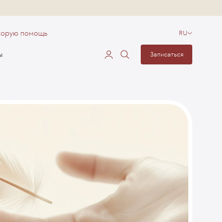
корую помощь
RU
ы
Записаться