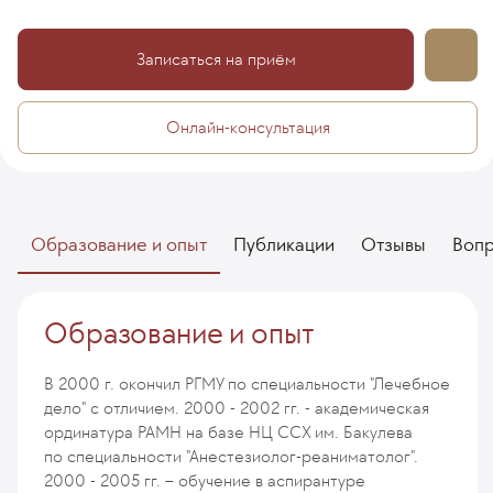
Записаться на приём
Онлайн-консультация
Образование и опыт
Публикации
Отзывы
Воп
Образование и опыт
В 2000 г. окончил РГМУ по специальности "Лечебное
дело" с отличием. 2000 - 2002 гг. - академическая
ординатура РАМН на базе НЦ ССХ им. Бакулева
по специальности "Анестезиолог-реаниматолог".
2000 - 2005 гг. – обучение в аспирантуре