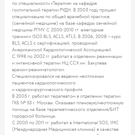
по специальности «Терапия» на кафедре
госпитальной терапии РУДН. В 2003 году прошел
специализацию по общей врачебной практике
(семейной медицине) на базе кафедры семейной
медицины РГМУ. С 2000-2010 гг. ежегодные
тренинги ISOS BLS, ACLS, ATLS. В 2006, 2008 – курс
BLS, ACLS c сертификацией, проводимый
Американской Кардиологической Ассоциацией.
С 1998 по 2002 гг. работал в отделении реанимации
и интенсивной терапии НЦ ССХ им. Бакулева
врачом-реаниматологом.
Специализировался на ведении неотложных
пациентов кардиологического
и кардиохирургического профиля.
В 2005 г. работал терапевтом в отделении терапии
ГКБ № 53 г. Москвы. Оказывал плановую/неотложную
помощь на базе терапевтического отделения/БИТ
городской больницы.
С 2000 по 2011 гг. работал в International SOS, IMC
(Международная Медицинская клиника) в качестве