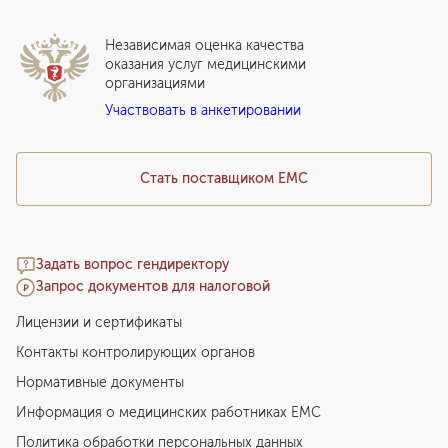
Дистанционные услуги
Инвесторам
Истории лечения
ВЛЭК
Независимая оценка качества
Программы привилегий
Прайс-лист
оказания услуг медицинскими
организациями
Подарочный сертификат EMC
Участвовать в анкетировании
Медицинский туризм
Стать поставщиком ЕМС
Задать вопрос гендиректору
Запрос документов для налоговой
Лицензии и сертификаты
Контакты контролирующих органов
Нормативные документы
Информация о медицинских работниках EMC
Политика обработки персональных данных