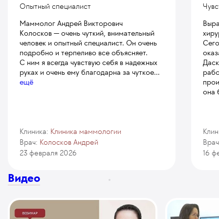
Опытный специалист
Чувс
Маммолог Андрей Викторович
Выра
Колосков — очень чуткий, внимательный
хиру
человек и опытный специалист. Он очень
Сего
подробно и терпеливо все объясняет.
оказ
С ним я всегда чувствую себя в надежных
Даск
руках и очень ему благодарна за чуткое
...
рабо
ещё
прои
она 
Клиника:
Клиника маммологии
Клин
Врач:
Колосков Андрей
Врач
23 февраля 2026
16 ф
Видео