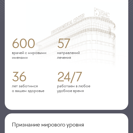
600
57
врачей с мировыми
направлений
именами
лечения
36
24/7
лет заботимся
работаем в любое
о вашем здоровье
удобное время
Признание мирового уровня