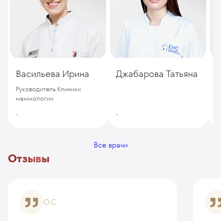
Васильева Ирина
Джабарова Татьяна
Д
Руководитель Клиники
маммологии
-
-
-
Все врачи
Отзывы
О.С.