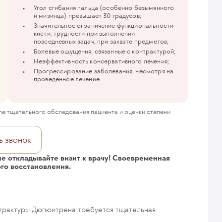
Угол сгибания пальца (особенно безымянного
и мизинца) превышает 30 градусов;
Значительное ограничение функциональности
кисти: трудности при выполнении
повседневных задач, при захвате предметов;
Болевые ощущения, связанные с контрактурой;
Неэффективность консервативного лечения;
Прогрессирование заболевания, несмотря на
проведенное лечение.
е тщательного обследования пациента и оценки степени
ь звонок
не откладывайте визит к врачу! Своевременная
ого восстановления.
трактуры Дюпюитрена требуется тщательная