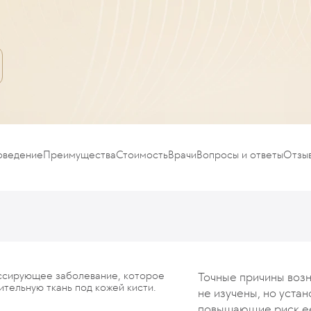
оведение
Преимущества
Стоимость
Врачи
Вопросы и ответы
Отзы
ссирующее заболевание, которое
Точные причины возн
тельную ткань под кожей кисти.
не изучены, но уста
повышающие риск ее