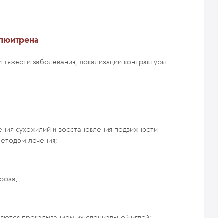
юпюитрена
и тяжести заболевания, локализации контрактуры
ния сухожилий и восстановления подвижности
методом лечения;
роза;
яются прокалыванием их специальной иглой;