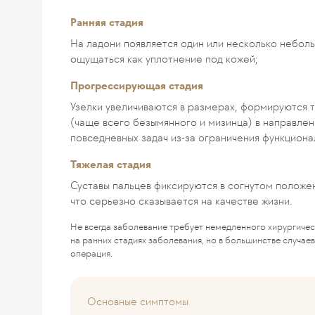
Ранняя стадия
На ладони появляется один или несколько неболь
ощущаться как уплотнение под кожей;
Прогрессирующая стадия
Узелки увеличиваются в размерах, формируются т
(чаще всего безымянного и мизинца) в направле
повседневных задач из-за ограничения функциона
Тяжелая стадия
Суставы пальцев фиксируются в согнутом положен
что серьезно сказывается на качестве жизни.
Не всегда заболевание требует немедленного хирургиче
на ранних стадиях заболевания, но в большинстве случае
операция.
Основные симптомы