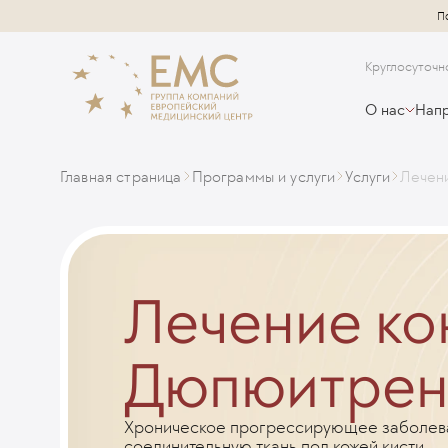
П
Круглосуточн
О нас
Напр
Главная страница
Программы и услуги
Услуги
Лечен
Лечение ко
Дюпюитрен
Хроническое прогрессирующее заболева
соединительную ткань под кожей кисти