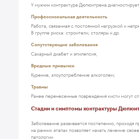
У мужчин контрактура Дюпюитрена диагностирует
Профессиональная деятельность
Работа, связанная с постоянной нагрузкой и нап
В группе риска: строители, столяры и др.
Сопутствующие заболевания
Сахарный диабет и эпилепсия;
Вредные привычки
Курение, злоупотребление алкоголем;
Травмы
Ранее перенесенные повреждения кисти могут сп
Стадии и симптомы контрактуры Дюпюи
Заболевание развивается постепенно, проходя п
на ранних этапах позволяет начать лечение сво
патологии.