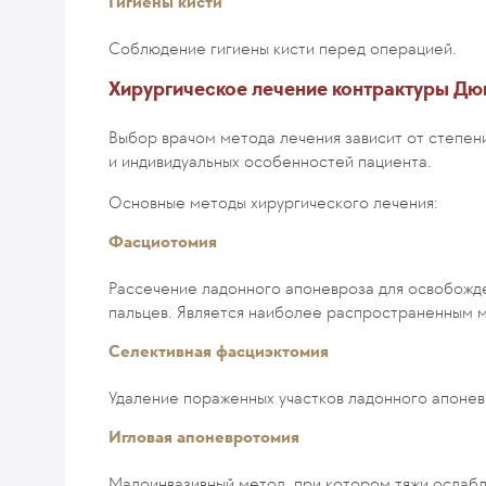
Гигиены кисти
Соблюдение гигиены кисти перед операцией.
Хирургическое лечение контрактуры Д
Выбор врачом метода лечения зависит от степен
и индивидуальных особенностей пациента.
Основные методы хирургического лечения:
Фасциотомия
Рассечение ладонного апоневроза для освобожде
пальцев. Является наиболее распространенным 
Селективная фасциэктомия
Удаление пораженных участков ладонного апонев
Игловая апоневротомия
Малоинвазивный метод, при котором тяжи ослабл