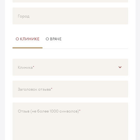
Город
О КЛИНИКЕ
О ВРАЧЕ
Клиника
Специализация
Заголовок отзыва
Врач
Отзыв (не более 1000 символов)