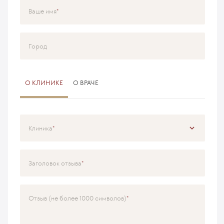
Ваше имя
Город
О КЛИНИКЕ
О ВРАЧЕ
Клиника
Специализация
Заголовок отзыва
Врач
Отзыв (не более 1000 символов)