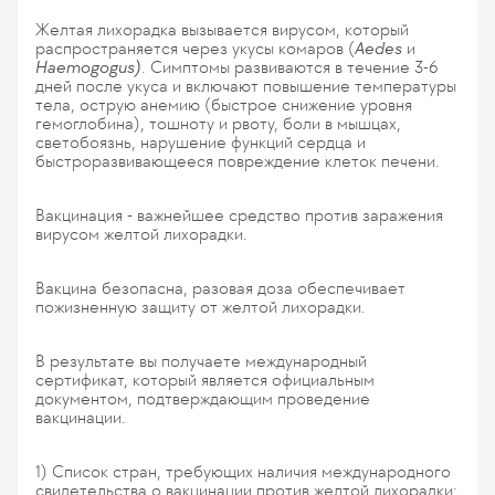
Желтая лихорадка вызывается вирусом, который
распространяется через укусы комаров (
Aedes
и
Haemogogus)
. Симптомы развиваются в течение 3-6
дней после укуса и включают повышение температуры
тела, острую анемию (быстрое снижение уровня
гемоглобина), тошноту и рвоту, боли в мышцах,
светобоязнь, нарушение функций сердца и
быстроразвивающееся повреждение клеток печени.
Вакцинация - важнейшее средство против заражения
вирусом желтой лихорадки.
Вакцина безопасна, разовая доза обеспечивает
пожизненную защиту от желтой лихорадки.
В результате вы получаете международный
сертификат, который является официальным
документом, подтверждающим проведение
вакцинации.
1) Список стран, требующих наличия международного
свидетельства о вакцинации против желтой лихорадки: