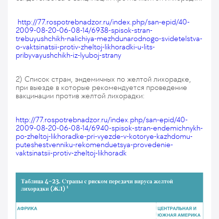
http://77.rospotrebnadzor.ru/index.php/san-epid/40-
2009-08-20-06-08-14/6938-spisok-stran-
trebuyushchikh-nalichiya-mezhdunarodnogo-svidetelstva-
o-vaktsinatsii-protiv-zheltoj-likhoradki-u-lits-
pribyvayushchikh-iz-lyuboj-strany
2) Список стран, эндемичных по желтой лихорадке,
при выезде в которые рекомендуется проведение
вакцинации против желтой лихорадки:
http://77.rospotrebnadzor.ru/index.php/san-epid/40-
2009-08-20-06-08-14/6940-spisok-stran-endemichnykh-
po-zheltoj-likhoradke-pri-vyezde-v-kotorye-kazhdomu-
puteshestvenniku-rekomenduetsya-provedenie-
vaktsinatsii-protiv-zheltoj-likhoradk