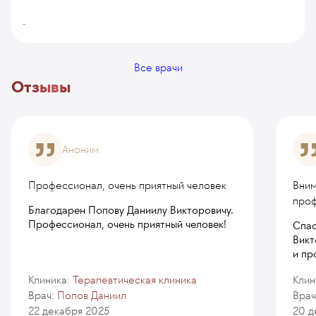
-
Все врачи
Отзывы
Аноним
Профессионал, очень приятный человек
Вним
про
Благодарен Попову Даниилу Викторовичу.
Профессионал, очень приятный человек!
Спас
Викт
и пр
Клиника:
Терапевтическая клиника
Клин
Врач:
Попов Даниил
Врач
22 декабря 2025
20 д