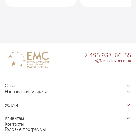
+7 495 933-66-55
Заказать звонок
О нас
Направления и врачи
Отзывы пациентов
Врачи
О клинике
Услуги
Направления
Благотворительный фонд «Благодеяние»
Услуги
Центры компетенций
Клиентам
Новости
Индивидуальный план здоровья
Контакты
Специалистам
Запись на прием
Годовые программы
Комплексные программы
Карьера в ЕМС
Подготовка к визиту