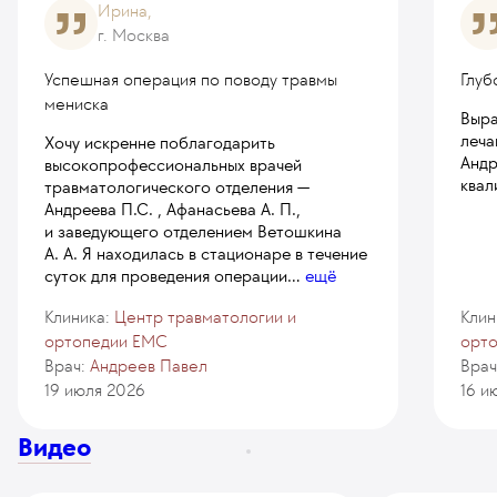
Ирина,
последующей реабилитации напрямую влияет
г. Москва
уровень используемого оборудования
и квалификация специалистов.
Успешная операция по поводу травмы
Глуб
мениска
Выра
леча
Хочу искренне поблагодарить
Андр
высокопрофессиональных врачей
квал
травматологического отделения —
Андреева П.С. , Афанасьева А. П.,
и заведующего отделением Ветошкина
А. А. Я находилась в стационаре в течение
суток для проведения операции
...
ещё
Клиника:
Центр травматологии и
Клин
ортопедии EMC
орт
Врач:
Андреев Павел
Врач
19 июля 2026
16 и
Видео