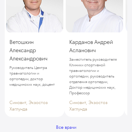
Ветошкин
Карданов Андрей
А
Александр
Асланович
Александрович
Заместитель руководителя
К
Клиники спортивной
Руководитель Центра
травматологии и
травматологии и
ортопедии, руководитель
ортопедии, доктор
отделения ортопедии,
медицинских наук, доцент
Доктор медицинских наук,
Профессор
Синовит, Экзостоз
Синовит, Экзостоз
Хаглунда
Хаглунда
Э
Все врачи