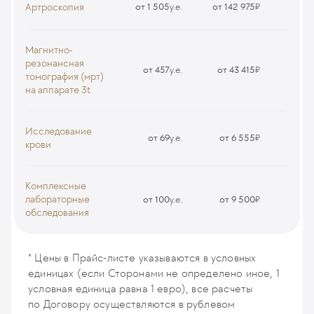
MRI18
Артроскопия
от 1 505
у.е.
от 142 975
₽
Прием (осмотр, консультация) врача общей практики
Артроскопическая ревизия коленного сустава/
(первичный, повторный)
диагностическая, в т.ч. с биопсией
Магнитно-
CS2
TOKA1
резонансная
от 457
у.е.
от 43 415
₽
томография (мрт)
на аппарате 3t
МРТ коленного сустава (мощность аппарата 3Т)
MRI99
Исследование
от 69
у.е.
от 6 555
₽
крови
Общеклиническое исследование крови с подсчетом
лейкоцитарной формулы
Комплексные
A000
лабораторные
от 100
у.е.
от 9 500
₽
обследования
Коагулограмма
K017
* Цены в Прайс-листе указываются в условных
единицах (если Сторонами не определено иное, 1
условная единица равна 1 евро), все расчеты
по Договору осуществляются в рублевом