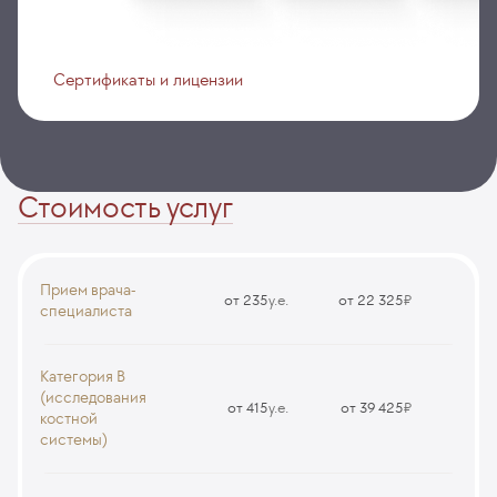
Сертификаты и лицензии
Стоимость услуг
Прием врача-
от 235
у.е.
от 22 325
₽
специалиста
Прием (осмотр, консультация) врача ортопеда-травматолога
(первичный, повторный)
Категория В
CS17
(исследования
от 415
у.е.
от 39 425
₽
костной
системы)
Прием (осмотр, консультация) врача-кардиолога (первичный,
повторный)
МРТ коленного сустава
CS20