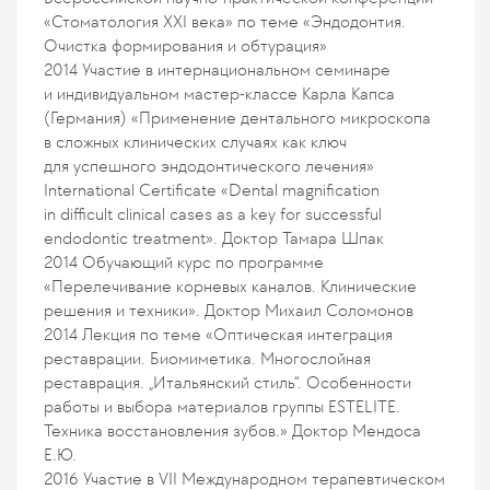
«Стоматология XXI века» по теме «Эндодонтия.
Очистка формирования и обтурация»
2014
Участие в интернациональном семинаре
и индивидуальном мастер-классе Карла Капса
(Германия) «Применение дентального микроскопа
в сложных клинических случаях как ключ
для успешного эндодонтического лечения»
International Certificate «Dental magnification
in difficult clinical cases as a key for successful
endodontic treatment». Доктор Тамара Шпак
2014
Обучающий курс по программе
«Перелечивание корневых каналов. Клинические
решения и техники». Доктор Михаил Соломонов
2014
Лекция по теме «Оптическая интеграция
реставрации. Биомиметика. Многослойная
реставрация. „Итальянский стиль“. Особенности
работы и выбора материалов группы ESTELITE.
Техника восстановления зубов.» Доктор Мендоса
Е.Ю.
2016
Участие в VII Международном терапевтическом