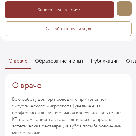
Записаться на приём
Онлайн-консультация
О враче
Образование и опыт
Публикации
Отз
О враче
Всю работу доктор проводит с применением
хирургического микроскопа (увеличения).
профессиональная первичная консультация, чтение
КТ, прием пациентов терапевтического профиля
эстетическая реставрация зубов пломбировочными
материалами