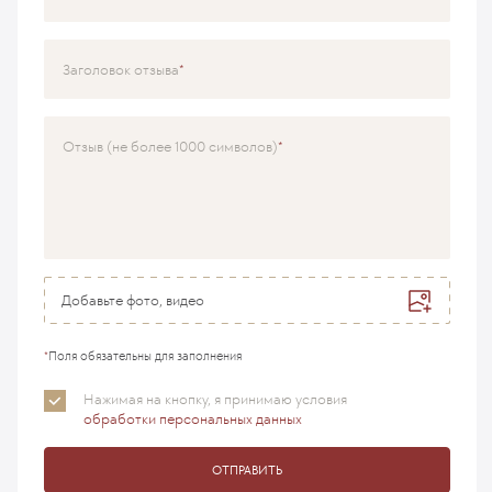
Специализация
Заголовок отзыва
Врач
Отзыв (не более 1000 символов)
Добавьте фото, видео
*
Поля обязательны для заполнения
Нажимая на кнопку, я принимаю
условия
обработки персональных данных
ОТПРАВИТЬ