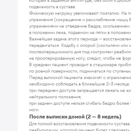
который в заданной амплитуде, без боли и диско
подвижность в суставе.
Физическую нагрузку увеличивают поэтапно. На 
упражнения (сокращение и расслабление мышц бе
упражнениями на отведение бедра, скольжением п
в положении лежа, подъемом на пятки в положени
Важнейшая задача этого периода — восстановле
передвигаться. Ходьбу с опорой (костылями или 
послеоперационного дня под контролем реабилит
на прооперированную ногу, следит, чтобы не фо
В среднем пациент проводит в стационаре прибли
по ровной поверхности, подниматься по ступеньк
Перед выпиской пациента знакомят с ограничен
необходимо соблюдать в ближайшие 2–3 месяца:
при переднем доступе запрещается лежать на жи
нейтрального положения;
при заднем доступе нельзя сгибать бедро более 
ноги.
После выписки домой (2 — 8 недель)
Для полной восстановления подвижности сустава
реабилитации, которой пациент будет следовать