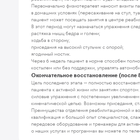
Первоначально физиотерапевт наносит визиты па
в домашних условиях (пересаживание на стул, туа
пациент может посещать занятия в центре реаби
В этот период могут назначаться упражнения сле
растяжка мышц бедра и голени;
ходьба в сторону;
приседания на высокий стульчик с опорой;
ягодичный мостик.
Через 6 недель пациент в норме способен полнос
костылем или без поддержки, управлять автомоб
Окончательное восстановление (после 
Цель последнего этапа — полностью восстановит
пациента к активной жизни или занятиям спортом
силовые упражнения с постепенным увеличением 
кинематической цепью. Возможны приседания, ста
Преимущества отделения реабилитационной и во
квалификация и большой опыт специалистов, сла
передовое оборудование и тренажеры для активн
о наших услугах и программах вы можете по тел