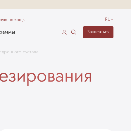
орую помощь
RU
граммы
Записаться
едренного сустава
тезирования