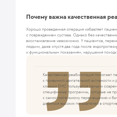
Почему важна качественная ре
Хорошо проведенная операция избавляет пациент
с повреждением сустава. Однако без качествен
восстановление невозможно. У пациентов, пере
людьми, даже спустя два года после эндопротез
и функциональным показаниям, нарушения походк
Качественная реабилитация помогает па
к привычной двигательной активности и
клиники EMC пользуются самыми соврем
специфичные программы, которые не пр
к самостоятельному перемещению и бы
добиться высоких показателей в спортив