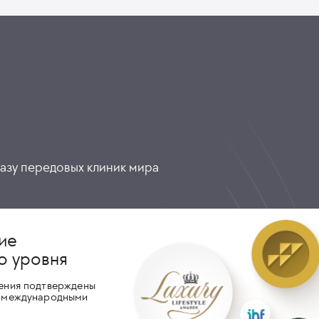
разу передовых клиник мира
ие
о уровня
ения подтверждены
 международными