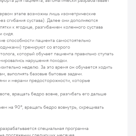
мфорта для пациента, автоматически разрабатывает
первом этапе возможны лишь изометрические
з сгибания сустава). Далее они дополняются
ятки к ягодице, разгибанием коленного сустава
и сидя.
ние способности пациента самостоятельно
ходунками) тренируют со второго
олога, который обучает пациента правильно ступать
рмировались нарушения походки.
зительно неделю. За это время он обучается ходить
ам, выполнять базовые бытовые задачи.
иями и мерами предосторожности, которые
воте, вращать бедро вовне, разгибать его дальше
чем на 90°, вращать бедро вовнутрь, скрещивать
 разрабатывается специальная программа
 на протяжении следующих месяцев.