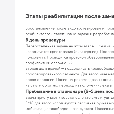
Этапы реабилитации после зам
Восстановление после эндопротезирования прово
реабилитологи ставят новые задачи и разрабаты
В день процедуры
Первостепенная задача на этом этапе — снизить 
используется криотерапия (охлаждение). Прооп
положении. Проводится протокол обезболивания
профилактики осложнений.
Вторая цель врачей — поддерживать кровообращ
прооперированного сегмента. Для этого минимал
после операции. Пациенту рекомендованы активн
на стул и обратно, переход из положения лежа в 
Пребывание в стационаре (2–5 день пос
Врачи приступают к восстановлению амплитуды д
EMC для этого используются пассивная ручная мо
мобилизация тазобедренного сустава. Пассивные