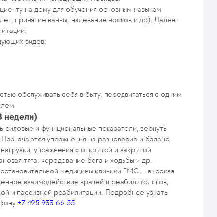
циенту на дому для обучения основным навыкам
лет, принятие ванны, надевание носков и др). Далее
литации.
дующих видов:
тью обслуживать себя в быту, передвигаться с одним
илем.
8 недели)
ь силовые и функциональные показатели, вернуть
. Назначаются упражнения на равновесие и баланс,
нагрузки, упражнения с открытой и закрытой
новая тяга, чередование бега и ходьбы и др.
сстановительной медицины клиники EMC — высокая
женное взаимодействие врачей и реабилитологов,
ой и пассивной реабилитации. Подробнее узнать
ефону
+7 495 933-66-55.