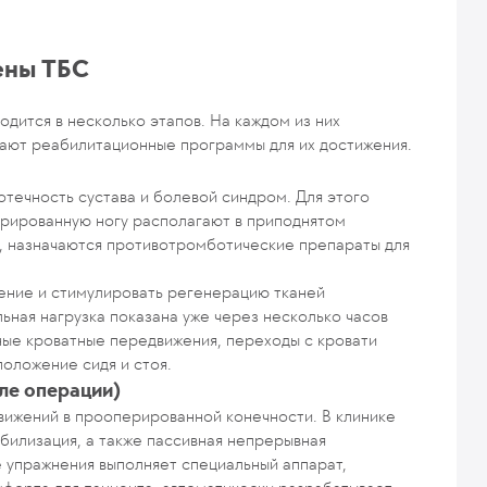
ены ТБС
дится в несколько этапов. На каждом из них
вают реабилитационные программы для их достижения.
отечность сустава и болевой синдром. Для этого
ерированную ногу располагают в приподнятом
, назначаются противотромботические препараты для
ение и стимулировать регенерацию тканей
ьная нагрузка показана уже через несколько часов
ые кроватные передвижения, переходы с кровати
положение сидя и стоя.
ле операции)
вижений в прооперированной конечности. В клинике
билизация, а также пассивная непрерывная
 упражнения выполняет специальный аппарат,