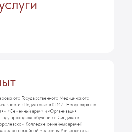
услуги
пыт
меровского Государственного Медицинского
ециальности «Педиатрия» в КГМИ. Неоднократно
тям «Семейный врач» и «Организация
 году проходила обучение в Синдикате
 Королевском Колледже семейных врачей
а кафедре семейной медицины Университета