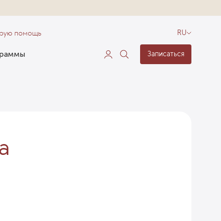
орую помощь
RU
граммы
Записаться
а