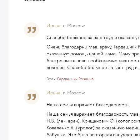
Ирина,
г. Moscow
Спасибо большое за ваш труд и оказанну
Очень благодарны глав. врачу, Гардашник 
оказанную помощь нашей маме. Маму приве
быстро выполнили необходимые диагности
лечение. Спасибо большое за ваш труд и
..
Врач:
Гардашник Розанна
Ирина,
г. Moscow
Наша семья выражает благодарность
Наша семья выражает благодарность глав. 
Н.В. (леч. врач), Крищанович О. (колопрок
Коваленко А. (уролог) за оказанную мед
бабушки. Это была повторная вынужденна