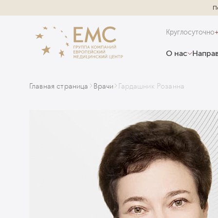
П
Круглосуточно
О нас
Направ
Главная страница
Врачи
Гардашник Розанна