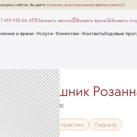
ользуясь сайтом, Вы даете
согласие на использование файлов cookies
+7 495 933-66-55
Заказать звонок
Вызвать врача
Вызвать ск
ления и врачи
Услуги
Клиентам
Контакты
Годовые про
Гардашник Розанн
Главный врач ЕМС
Врач общей практики
Педиатр