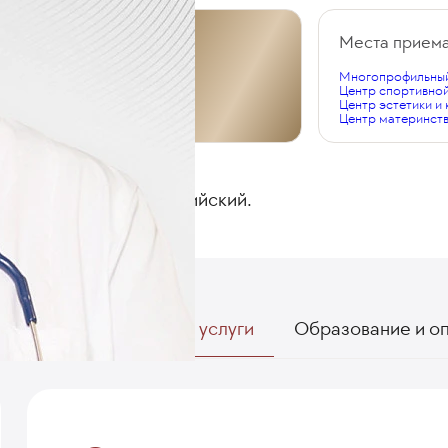
Общий стаж
Места прием
Многопрофильный
38 лет
Центр спортивно
Центр эстетики и
Центр материнств
ЯЗЫКИ
Русский, английский.
Специализации и услуги
Образование и о