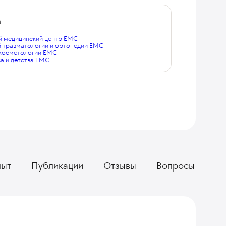
а
 медицинский центр EMC
й травматологии и ортопедии EMC
 косметологии EMC
а и детства EMC
пыт
Публикации
Отзывы
Вопросы