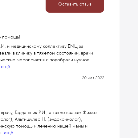
Оставить отзыв
ю помощь!
Р.И. и медицинскому коллективу ЕМЦ за
зли в клинику в тяжелом состоянии, врачи
ческие мероприятия и подобрали нужное
.
ещё
20 мая 2022
врачу, Гардашник Р.И., а также врачам Жижко
толог), Альтишулер Н. (эндокринолог),
ицинскую помощь и лечению нашей мамы и
я
...
ещё