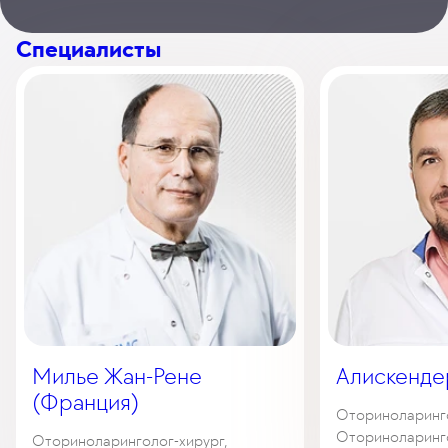
Специалисты
Милье Жан-Рене
Алискенде
(Франция)
Оториноларинг
Оториноларинго
Оториноларинголог-хирург,