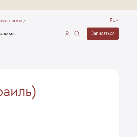
орую помощь
RU
граммы
Записаться
раиль)