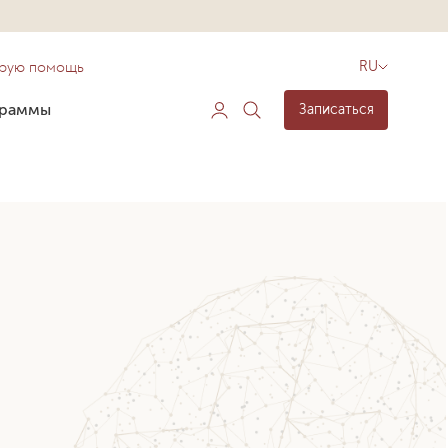
орую помощь
RU
граммы
Записаться