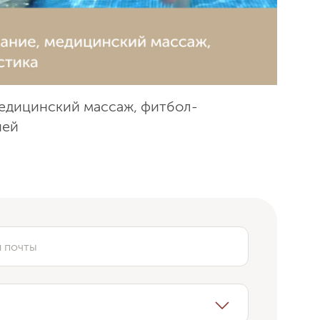
медицинский массаж, фитбол-
Миф
шей
27 а
й почты