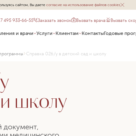
ользуясь сайтом, Вы даете
согласие на использование файлов cookies
+7 495 933-66-55
Заказать звонок
Вызвать врача
Вызвать ск
ления и врачи
Услуги
Клиентам
Контакты
Годовые про
программы
Справка 026/у в детский сад и школу
у
 и школу
й документ,
нии медицинского