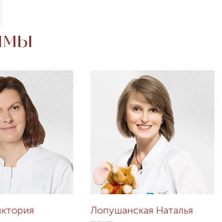
ммы
иктория
Лопушанская Наталья