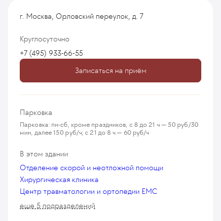
ZIMMER,, Smith&Nephew, DePuy, Aesculap. Точная
диагностика и индивидуальный подбор имплантатов
г. Москва, Орловский переулок, д. 7
снижает риск осложнений, ускоряет реабилитацию.
Врач-терапевт готовит пациентов к операции
Круглосуточно
и контролирует состояние на этапе
+7 (495) 933-66-55
восстановления.
Возраст не является противопоказанием —
Записаться на приём
у специалистов EMC большой опыт успешной
работы с пожилыми пациентами.
Восстановительное лечение проводят врачи
отделения реабилитации, что сокращает время
Парковка
пребывания в стационаре до 5–7 дней.
Парковка: пн-сб, кроме праздников, с 8 до 21 ч — 50 руб/30
мин, далее 150 руб/ч; с 21 до 8 ч — 60 руб/ч
В этом здании
+7 495
933-66-55
Отделение скорой и неотложной помощи
Хирургическая клиника
Центр травматологии и ортопедии EMC
еще 5 подразделений