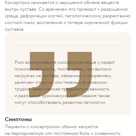
Коксартроз начинается с нарушений обмена веществ
внутри сустава. Со временем это приводит к разрушению
хряща, деформации костей, патологическому разрастанию
костной ткани, воспалению и потере нормальной функции
суставов.
Риск возникновения коксартроза выше у людей
пожилого возраста, после травм, при высоких
нагрузках на суставы, связанных с ожирением,
занятием спортом или тяжелым физическим
трудом. Генетическая предрасположенность
и различные хронические заболевания также
могут способствовать развитию патологии.
Симптомы
Пациенты с коксартрозом обычно жалуются
на периодическую или постоянную боль и скованность