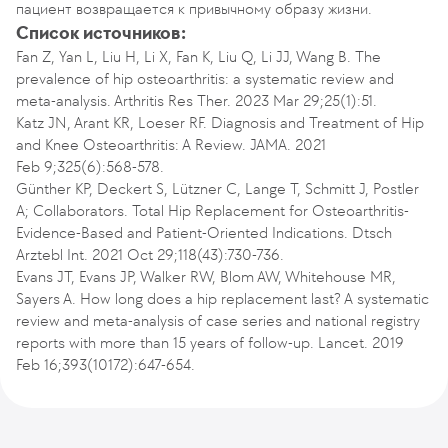
пациент возвращается к привычному образу жизни.
Список источников:
Fan Z, Yan L, Liu H, Li X, Fan K, Liu Q, Li JJ, Wang B. The
prevalence of hip osteoarthritis: a systematic review and
meta-analysis. Arthritis Res Ther. 2023 Mar 29;25(1):51.
Katz JN, Arant KR, Loeser RF. Diagnosis and Treatment of Hip
and Knee Osteoarthritis: A Review. JAMA. 2021
Feb 9;325(6):568-578.
Günther KP, Deckert S, Lützner C, Lange T, Schmitt J, Postler
A; Collaborators. Total Hip Replacement for Osteoarthritis-
Evidence-Based and Patient-Oriented Indications. Dtsch
Arztebl Int. 2021 Oct 29;118(43):730-736.
Evans JT, Evans JP, Walker RW, Blom AW, Whitehouse MR,
Sayers A. How long does a hip replacement last? A systematic
review and meta-analysis of case series and national registry
reports with more than 15 years of follow-up. Lancet. 2019
Feb 16;393(10172):647-654.