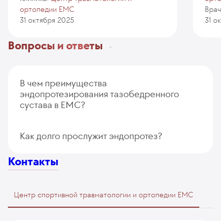
ортопедии EMC
Врач
31 октября 2025
31 о
Вопросы и ответы
В чем преимущества
эндопротезирования тазобедренного
сустава в EMC?
Хирурги-ортопеды Европейского медицинского
Как долго прослужит эндопротез?
центра владеют новейшими техниками
и протоколами эндопротезирования, постоянно
повышают квалификацию, с 2009 года выполнили
Контакты
более 1500 операций.
В распоряжении специалистов современные методы
диагностики и большой выбор искусственных
Центр спортивной травматологии и ортопедии EMC
суставов из металла, пластика и керамики
от мировых лидеров в производстве эндопротезов: