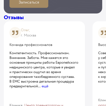
Записаться
Отзывы
Олег,
г. Москва
Команда профессионалов
Высо
Компетентность. Профессионализм.
Сове
Внимание. Забота. Мне кажется это
у се
основные принципы работы Европейского
суст
медицинского центра, которые я увидел
и пу
и практически ощутил во время
неко
оперирования тазобедренного сустава.
к хи
В ЕМС выстроена детальная процедура
кото
предварительной
...
ещё
Клин
Клиника:
Центр травматологии и
орт