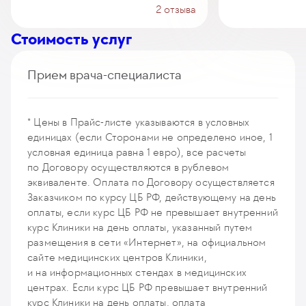
2 отзыва
Стоимость услуг
Прием врача-специалиста
Сопровождение персональным врачом-ортопедом-
травматологом одного пациента
* Цены в Прайс-листе указываются в условных
0
у. е.
0
₽
единицах (если Сторонами не определено иное, 1
условная единица равна 1 евро), все расчеты
Прием (осмотр, консультация) врача ортопеда-
по Договору осуществляются в рублевом
травматолога (первичный, повторный)
эквиваленте. Оплата по Договору осуществляется
235
у. е.
22 325
₽
Заказчиком по курсу ЦБ РФ, действующему на день
оплаты, если курс ЦБ РФ не превышает внутренний
курс Клиники на день оплаты, указанный путем
размещения в сети «Интернет», на официальном
сайте медицинских центров Клиники,
и на информационных стендах в медицинских
центрах. Если курс ЦБ РФ превышает внутренний
курс Клиники на день оплаты, оплата