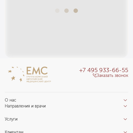
+7 495 933-66-55
Заказать звонок
О нас
Направления и врачи
Отзывы пациентов
Врачи
О клинике
Услуги
Направления
Благотворительный фонд «Благодеяние»
Услуги
Центры компетенций
Клиентам
Новости