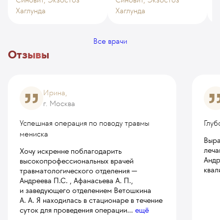
Хаглунда
Хаглунда
Э
Все врачи
Отзывы
Ирина,
г. Москва
Успешная операция по поводу травмы
Глуб
мениска
Выра
леча
Хочу искренне поблагодарить
Андр
высокопрофессиональных врачей
квал
травматологического отделения —
Андреева П.С. , Афанасьева А. П.,
и заведующего отделением Ветошкина
А. А. Я находилась в стационаре в течение
суток для проведения операции
...
ещё