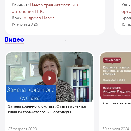
Клиника:
Центр травматологии и
Клин
ортопедии EMC
орт
Врач:
Андреев Павел
Врач
19 июля 2026
16 и
Видео
Косточка на ног
Замена коленного сустава. Отзыв пациентки
клиники травматологии и ортопедии
27 февраля 2020
30 апреля 2024