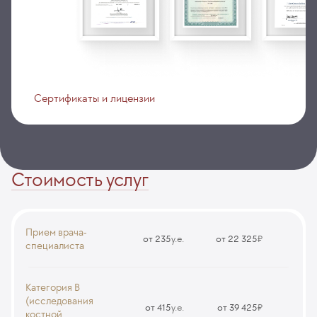
Сертификаты и лицензии
Стоимость услуг
Прием врача-
от 235
у.е.
от 22 325
₽
специалиста
Прием (осмотр, консультация) врача ортопеда-травматолога
(первичный, повторный)
Категория В
CS17
(исследования
от 415
у.е.
от 39 425
₽
костной