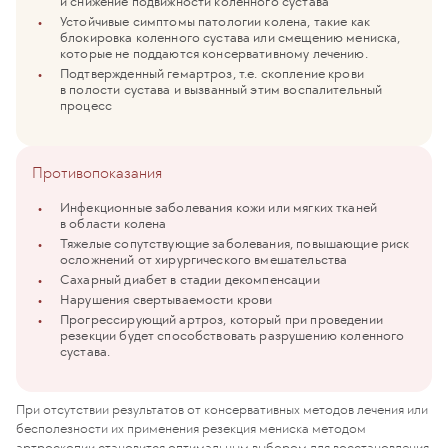
и снижение подвижности коленного сустава
Устойчивые симптомы патологии колена, такие как
блокировка коленного сустава или смещению мениска,
которые не поддаются консервативному лечению.
Подтвержденный гемартроз, т.е. скопление крови
в полости сустава и вызванный этим воспалительный
процесс
Противопоказания
Инфекционные заболевания кожи или мягких тканей
в области колена
Тяжелые сопутствующие заболевания, повышающие риск
осложнений от хирургического вмешательства
Сахарный диабет в стадии декомпенсации
Нарушения свертываемости крови
Прогрессирующий артроз, который при проведении
резекции будет способствовать разрушению коленного
сустава.
При отсутствии результатов от консервативных методов лечения или
бесполезности их применения резекция мениска методом
артроскопии становится оптимальным выбором для восстановления