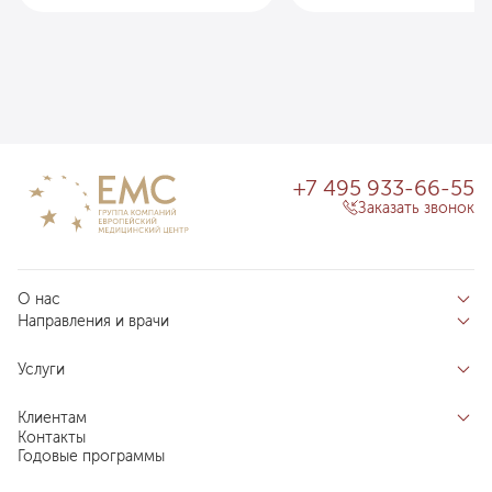
+7 495 933-66-55
Заказать звонок
О нас
Направления и врачи
Отзывы пациентов
Врачи
О клинике
Услуги
Направления
Благотворительный фонд «Благодеяние»
Услуги
Центры компетенций
Клиентам
Новости
Индивидуальный план здоровья
Контакты
Специалистам
Запись на прием
Годовые программы
Комплексные программы
Карьера в ЕМС
Подготовка к визиту
Программы обследования Чекап