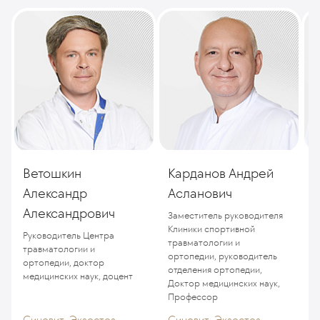
Ветошкин
Карданов Андрей
А
Александр
Асланович
Александрович
Заместитель руководителя
К
Клиники спортивной
Руководитель Центра
травматологии и
травматологии и
ортопедии, руководитель
ортопедии, доктор
отделения ортопедии,
медицинских наук, доцент
Доктор медицинских наук,
Профессор
Синовит, Экзостоз
Синовит, Экзостоз