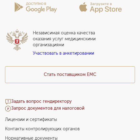
Лицензии и сертификаты
Вопросы и ответы
Вакцинация
Сотрудничество
Статьи
Стационар
Локальный этический комитет
Прикрепление к EMC
Дистанционные услуги
Инвесторам
Истории лечения
ВЛЭК
Независимая оценка качества
Программы привилегий
Прайс-лист
оказания услуг медицинскими
организациями
Подарочный сертификат EMC
Участвовать в анкетировании
Медицинский туризм
Стать поставщиком ЕМС
Задать вопрос гендиректору
Запрос документов для налоговой
Лицензии и сертификаты
Контакты контролирующих органов
Нормативные документы