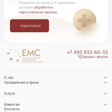
Нажимая на кнопку, я принимаю
условия
обработки
персональных данных
ПОДПИСАТЬСЯ
+7 495 933-66-55
Заказать звонок
О нас
Направления и врачи
Отзывы пациентов
Врачи
О клинике
Услуги
Направления
Благотворительный фонд «Благодеяние»
Услуги
Центры компетенций
Клиентам
Новости
Индивидуальный план здоровья
Контакты
Специалистам
Запись на прием