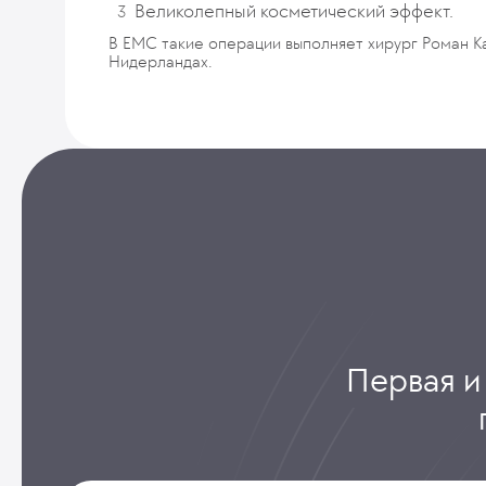
Великолепный косметический эффект.
В ЕМС такие операции выполняет хирург Роман К
Нидерландах.
Первая и