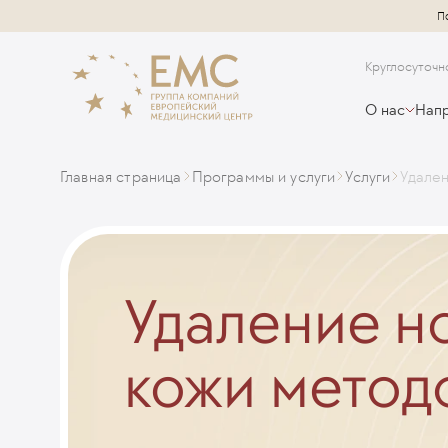
П
Круглосуточн
О нас
Напр
Главная страница
Программы и услуги
Услуги
Удале
Удаление н
кожи мето