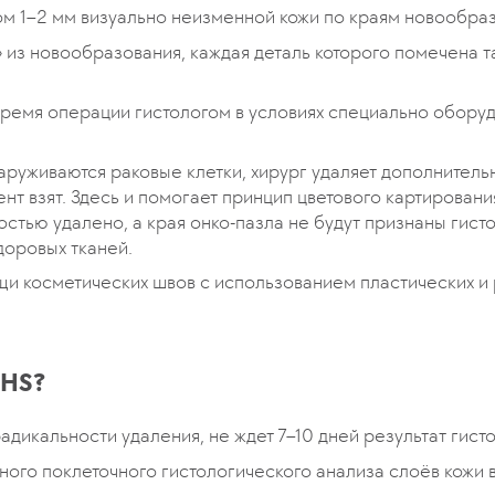
том 1–2 мм визуально неизменной кожи по краям новообра
 из новообразования, каждая деталь которого помечена та
время операции гистологом в условиях специально обору
аруживаются раковые клетки, хирург удаляет дополнительн
ент взят. Здесь и помогает принцип цветового картировани
стью удалено, а края онко-пазла не будут признаны гист
доровых тканей.
и косметических швов с использованием пластических и р
OHS?
адикальности удаления, не ждет 7–10 дней результат гист
ного поклеточного гистологического анализа слоёв кожи 