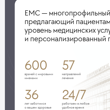
ЕМС — многопрофильный
предлагающий пациентам
уровень медицинских усл
и персонализированный 
600
57
врачей с мировыми
направлений
именами
лечения
36
24/7
лет заботимся
работаем в любое
о вашем здоровье
удобное время