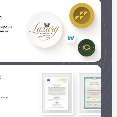
я
рждены
дными
е
ии и