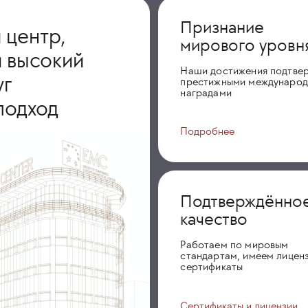
Признание
 центр,
мирового уровн
 высокий
Наши достижения подтве
уг
престижными междунаро
наградами
подход
Подробнее
Подтверждённо
качество
Работаем по мировым
стандартам, имеем лиценз
сертификаты
Сертификаты и лицензии