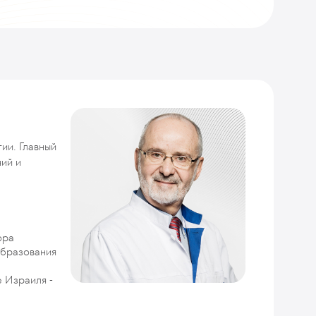
ии. Главный
ий и
ора
образования
 Израиля -