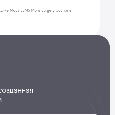
одике Моса ESMS Mohs Surgery Cource в
созданная
а