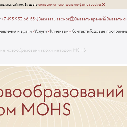
ользуясь сайтом, Вы даете
согласие на использование файлов cookies
+7 495 933-66-55
Заказать звонок
Вызвать врача
Вызвать с
о
авления и врачи
Услуги
Клиентам
Контакты
Годовые программ
ние новообразований кожи методом MOHS
овообразований
дом MOHS