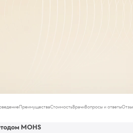
роведение
Преимущества
Стоимость
Врачи
Вопросы и ответы
Отзы
методом MOHS