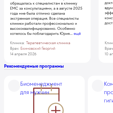
докт
обращалась к специалистам в клинику
вдум
ЕМС за консультациями, а в августе 2025
эффе
года мне была отлично сделана
конс
экстренная операция. Все специалисты
дост
клиники работали профессионально и
высококвалифицированно. Особенно
хотелось бы поблагодарить Юрия
...
ещё
Клиника:
Терапевтическая клиника
Клин
Врач:
Екимовский Георгий
Врач
14 апреля 2026
10 а
Рекомендуемые программы
Биоменеджмент
Ко
для мужчин
пр
гиг