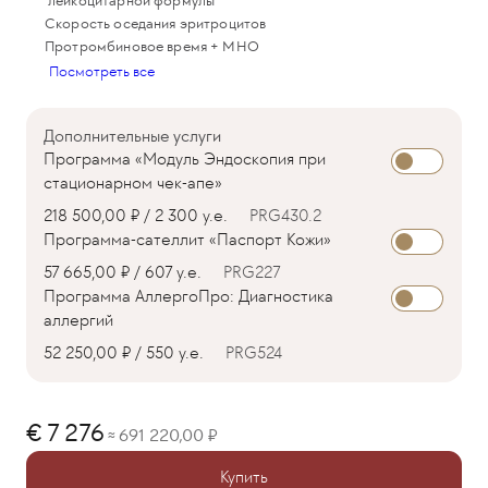
лейкоцитарной формулы
Скорость оседания эритроцитов
Протромбиновое время + МНО
Посмотреть все
Дополнительные услуги
Программа «Модуль Эндоскопия при
стационарном чек-апе»
218 500,00 ₽ / 2 300 у.е.
PRG430.2
Программа-сателлит «Паспорт Кожи»
57 665,00 ₽ / 607 у.е.
PRG227
Программа АллергоПро: Диагностика
аллергий
52 250,00 ₽ / 550 у.е.
PRG524
7 276
691 220,00
≈
Купить