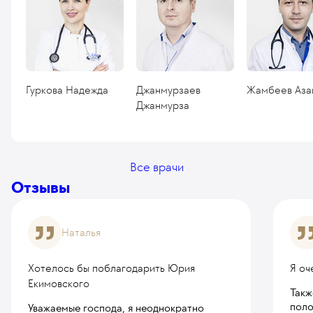
Гуркова Надежда
Джанмурзаев
Жамбеев Аза
Джанмурза
Все врачи
Отзывы
Наталья
Хотелось бы поблагодарить Юрия
Я оч
Екимовского
Такж
поло
Уважаемые господа, я неоднократно