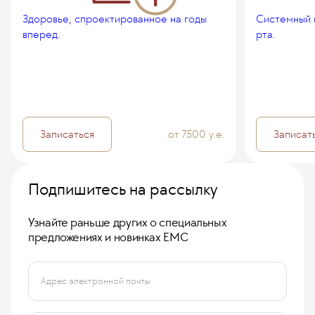
Здоровье, спроектированное на годы
Системный 
вперед.
рта.
Записаться
от 7500 у.е.
Записат
Подпишитесь на рассылку
Узнайте раньше других о специальных
предложениях и новинках ЕМС
Адрес электронной почты