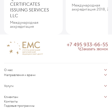
CERTIFICATES
Международная
ISSUING SERVICES
аккредитация 2018, 20
LLC
Международная
аккредитация
+7 495 933-66-55
Заказать звонок
О нас
Направления и врачи
Отзывы пациентов
Врачи
О клинике
Услуги
Направления
Благотворительный фонд «Благодеяние»
Услуги
Центры компетенций
Клиентам
Новости
Индивидуальный план здоровья
Контакты
Специалистам
Запись на прием
Годовые программы
Комплексные программы
Карьера в ЕМС
Подготовка к визиту