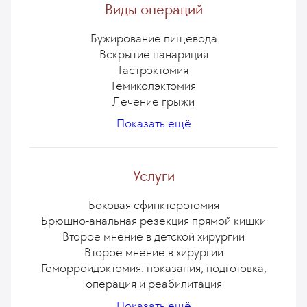
Карбункул – диагностика и лечение
Механическая желтуха
Полипы толстой кишки
Грыжа у ребёнка
Фимоз
Виды операций
Эпителиальный копчиковый ход
Недержание кала
Киста в печени
Рак кишечника
Дивертикулез
Бужирование пищевода
Вскрытие панариция
Гастрэктомия
Гемиколэктомия
Лечение грыжи
Гидраденит – диагностика и лечение
Операция при раке прямой кишки
Показать ещё
Синовит
Паховое грыжесечение у детей
Диабетическая стопа
Болезнь Келлера
Продольная резекция желудка
Пневмоторакс
Ахиллобурсит
Кишечная непроходимость
Ректоцеле
Услуги
Экстирпация прямой кишки
Диафрагмальная грыжа
Боковая сфинктеротомия
Брюшно-анальная резекция прямой кишки
Второе мнение в детской хирургии
Второе мнение в хирургии
Геморроидэктомия: показания, подготовка,
операция и реабилитация
Гнойная хирургия: лечение хирургической
Эндопротезирование коленного сустава
Скрининг на колоректальный рак
Косметологическая проктология
Иссечение анальной трещины
Операция при паховой грыже
Удаление липомы
Показать ещё