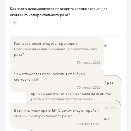
Как часто рекомендуется проходить колоноскопию для
скрининга колоректального рака?
Как часто рекомендуется проходить
Чем отличается колоноскопия от гибкой сигмоскопии?
колоноскопию для скрининга колоректального
рака?
30 января 2026
Чем отличается колоноскопия от гибкой
В каких случаях врачи ЕМС рекомендуют пройти скрининг
сигмоскопии?
колоректального рака?
Колоноскопию рекомендуется проходить 1 раз
30 января 2026
в 7-10 лет всем пациентам старше 50 лет
при отрицательных анализах кала на скрытую
кровь и отсутствии факторов риска.
Основное различие в том, что при сигмоскопии
В каких случаях врачи ЕМС рекомендуют пройти
Какие преимущества колоноскопии для диагностики и лечения
исследуется не вся толстая кишка, а лишь
скрининг колоректального рака?
полипов?
прямая кишка и нижний отдел толстой кишки
(примерно 60 см).
30 января 2026