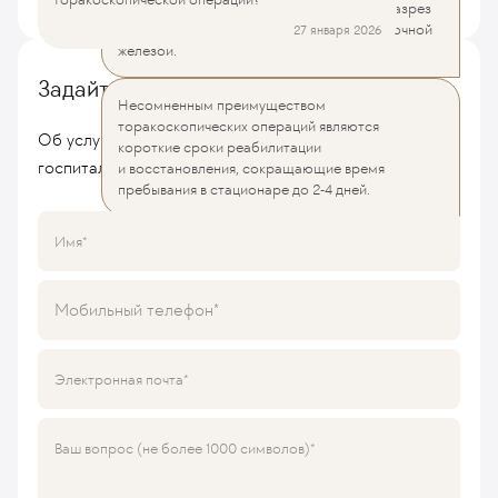
практически незаметными; наибольший разрез
до 4 см у женщин располагается под молочной
27 января 2026
железой.
Задайте вопрос
Несомненным преимуществом
торакоскопических операций являются
Об услугах, стоимости лечения, условиях
короткие сроки реабилитации
госпитализации, врачах или любые другие
и восстановления, сокращающие время
пребывания в стационаре до 2-4 дней.
Имя
Мобильный телефон
Электронная почта
Ваш вопрос (не более 1000 символов)