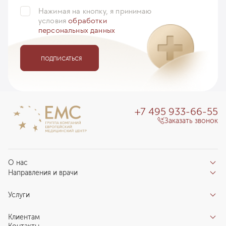
Нажимая на кнопку, я принимаю
условия
обработки
персональных данных
ПОДПИСАТЬСЯ
+7 495 933-66-55
Заказать звонок
О нас
Направления и врачи
Отзывы пациентов
Врачи
О клинике
Услуги
Направления
Благотворительный фонд «Благодеяние»
Услуги
Центры компетенций
Клиентам
Новости
Индивидуальный план здоровья