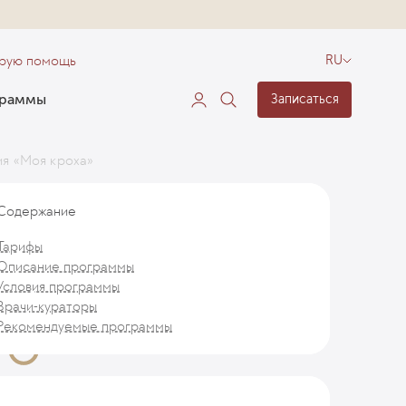
орую помощь
RU
граммы
Записаться
ия «Моя кроха»
Содержание
Тарифы
Описание программы
Условия программы
Врачи-кураторы
Рекомендуемые программы