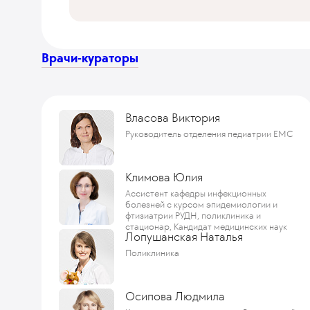
Врачи-кураторы
Власова Виктория
Руководитель отделения педиатрии ЕМС
Климова Юлия
Ассистент кафедры инфекционных
болезней с курсом эпидемиологии и
фтизиатрии РУДН, поликлиника и
стационар, Кандидат медицинских наук
Лопушанская Наталья
Поликлиника
Осипова Людмила