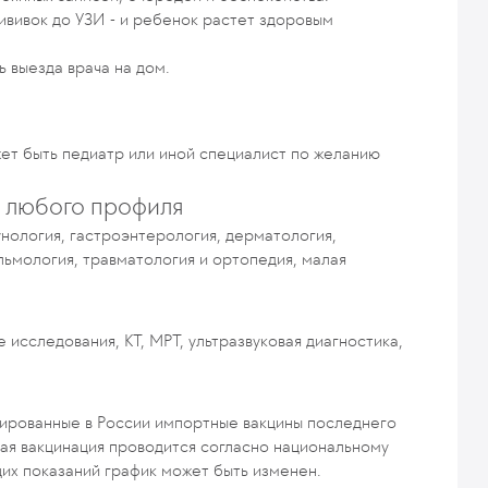
прививок до УЗИ - и ребенок растет здоровым
ь выезда врача на дом.
ет быть педиатр или иной специалист по желанию
 любого профиля
нология, гастроэнтерология, дерматология,
льмология, травматология и ортопедия, малая
исследования, КТ, МРТ, ультразвуковая диагностика,
ированные в России импортные вакцины последнего
ая вакцинация проводится согласно национальному
их показаний график может быть изменен.