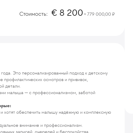
8 200
Стоимость:
779 000,00
≈
 года. Это персонализированный подход к детскому
е профилактических осмотров и прививок,
ой детали.
зни малыша — с профессионализмом, заботой
орые:
 и хотят обеспечить малышу надёжную и комплексную
идуальное внимание и профессионализм.
оянных записей, очередей и беспокойства.