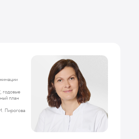
анимации
, годовые
ный план
И. Пирогова