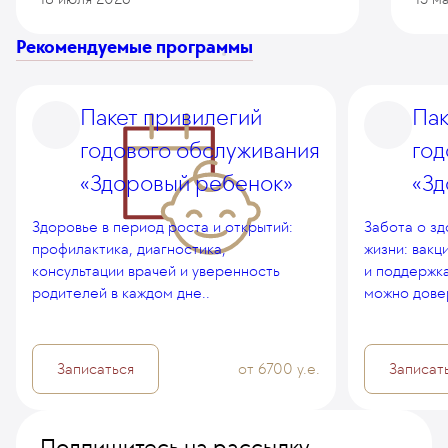
Рекомендуемые программы
Пакет привилегий
Пак
годового обслуживания
год
«Здоровый ребенок»
«З
Здоровье в период роста и открытий:
Забота о зд
профилактика, диагностика,
жизни: вакц
консультации врачей и уверенность
и поддержк
родителей в каждом дне..
можно дове
Записаться
от 6700 у.е.
Записат
Подпишитесь на рассылку