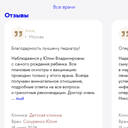
Все врачи
Отзывы
Анна,
г. Москва
Благодарность лучшему педиатру!
Опе
Наблюдаемся у Юлии Владимировны
Наде
с самого рождения ребенка. Все
сыну
плановые осмотры и вакцинацию
в ма
проводим только у этого врача. Всегда
леча
получаем внимательное отношение,
успе
подробные ответы на все вопросы
инфе
и грамотные рекомендации. Доктор очень
опер
...
ещё
Нико
Клиника:
Детская клиника
Клин
Врач:
Сокуренко Юлия
Врач
18 июля 2026
15 м