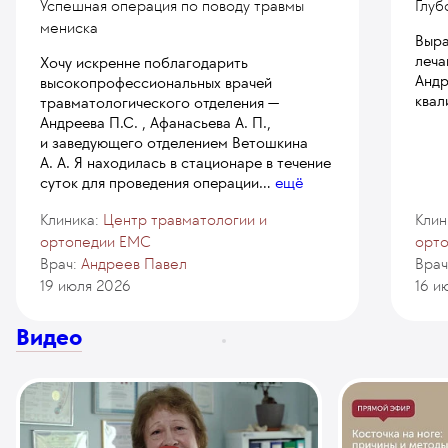
Успешная операция по поводу травмы
Глуб
мениска
Выра
леча
Хочу искренне поблагодарить
Андр
высокопрофессиональных врачей
квал
травматологического отделения —
Андреева П.С. , Афанасьева А. П.,
и заведующего отделением Ветошкина
А. А. Я находилась в стационаре в течение
суток для проведения операции
...
ещё
Клиника:
Центр травматологии и
Клин
ортопедии EMC
орт
Врач:
Андреев Павел
Врач
19 июля 2026
16 и
Видео