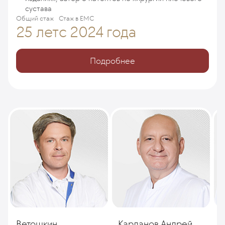
сустава
Общий стаж
Стаж в ЕМС
25 лет
с 2024 года
Подробнее
Ветошкин
Карданов Андрей
А