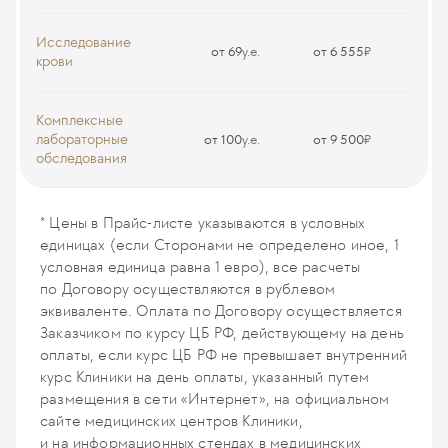
МРТ плечевого сустава (мощность аппарата 3Т)
MRI96
Исследование
от 69
у.е.
от 6 555
₽
крови
Общеклиническое исследование крови с подсчетом
лейкоцитарной формулы
Комплексные
A000
лабораторные
от 100
у.е.
от 9 500
₽
обследования
Коагулограмма
K017
* Цены в Прайс-листе указываются в условных
единицах (если Сторонами не определено иное, 1
условная единица равна 1 евро), все расчеты
по Договору осуществляются в рублевом
эквиваленте. Оплата по Договору осуществляется
Заказчиком по курсу ЦБ РФ, действующему на день
оплаты, если курс ЦБ РФ не превышает внутренний
курс Клиники на день оплаты, указанный путем
размещения в сети «Интернет», на официальном
сайте медицинских центров Клиники,
и на информационных стендах в медицинских