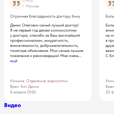
Елена,
г. Москва
Огромная благодарность доктору Киму
Боль
Денис Олегович самый лучший доктор!
Боль
Я не первый год делаю колоноскопию
емки
у доктора, спасибо за Ваш высочайший
на м
профессионализм, аккуратность,
в пр
внимательность, доброжелательность,
друж
понятные объяснения. Мои самые лучшие
важн
пожелания и рекомендации! Мне очень
...
С бл
ещё
Клиника:
Отделение эндоскопии
Клин
Врач:
Ким Денис
Врач
8 апреля 2026
20 ф
Видео