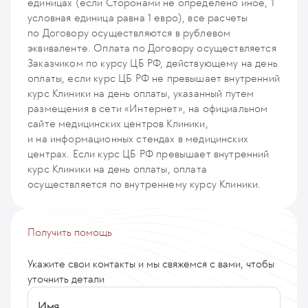
M201
единицах (если Сторонами не определено иное, 1
до 6 включительно) 2) несколько полипов, один или несколько
Биопсия множественная (более 4 фрагментов)
условная единица равна 1 евро), все расчеты
из которых от 0,5 до 2,0 см (до 3-х шт. включительно)
ENDO2
по Договору осуществляются в рублевом
ENDO58
эквиваленте. Оплата по Договору осуществляется
Колоноскопия без биопсии (под в/в седацией)
ENDO11
Заказчиком по курсу ЦБ РФ, действующему на день
оплаты, если курс ЦБ РФ не превышает внутренний
Колоноскопия без биопсии (без анестезии)
Эндоскопическое удаление полипов из ЖКТ 3 категории
курс Клиники на день оплаты, указанный путем
ENDO17
сложности: 1) множественные мелкие (до 0,5 см) полипы (от 7
размещения в сети «Интернет», на официальном
шт. и более), 2) множественные полипы, один или несколько
сайте медицинских центров Клиники,
из которых крупнее 0,5 см (от 4-х включительно и больше) 3)
Колоноскопия с применением СО2 (под в/в седацией)
полип(ы) крупнее 2,0 см
и на информационных стендах в медицинских
ENDO84
ENDO59
центрах. Если курс ЦБ РФ превышает внутренний
курс Клиники на день оплаты, оплата
осуществляется по внутреннему курсу Клиники.
Получить помощь
Укажите свои контакты и мы свяжемся с вами, чтобы
уточнить детали
Имя