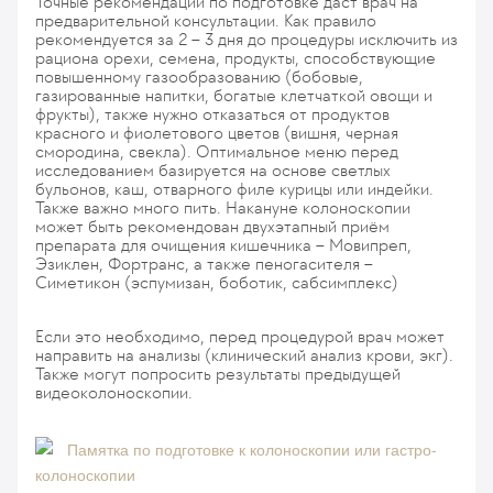
Точные рекомендации по подготовке даст врач на
предварительной консультации. Как правило
рекомендуется за 2 – 3 дня до процедуры исключить из
рациона орехи, семена, продукты, способствующие
повышенному газообразованию (бобовые,
газированные напитки, богатые клетчаткой овощи и
фрукты), также нужно отказаться от продуктов
красного и фиолетового цветов (вишня, черная
смородина, свекла). Оптимальное меню перед
исследованием базируется на основе светлых
бульонов, каш, отварного филе курицы или индейки.
Также важно много пить. Накануне колоноскопии
может быть рекомендован двухэтапный приём
препарата для очищения кишечника – Мовипреп,
Эзиклен, Фортранс, а также пеногасителя –
Симетикон (эспумизан, боботик, сабсимплекс)
Если это необходимо, перед процедурой врач может
направить на анализы (клинический анализ крови, экг).
Также могут попросить результаты предыдущей
видеоколоноскопии.
Памятка по подготовке к колоноскопии или гастро-
колоноскопии