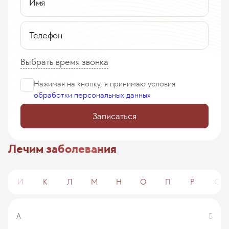
Имя
Телефон
Выбрать время звонка
Нажимая на кнопку, я принимаю
условия
обработки персональных данных
Записаться
Лечим заболевания
И
К
Л
М
Н
О
П
Р
С
А
Б