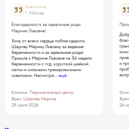
Анастасия,
г. Москва
Благодарность за идеальные роды
Про
Марине Львовне!
Добр
благ
Хочу от всего сердца поблагодарить
грам
Шарову Марину Львовну за ведение
конс
беременности и за идеальные роды!
прив
Пришла к Марине Львовне на 36 недели
и пр
беременности с гсд, короткой шейкой
проб
матки и сильными тренировочными
вопр
схватками. Несмотря
...
ещё
Клиника:
Перинатальный центр
Клин
Врач:
Шарова Марина
Врач
29 июля 2026
24 и