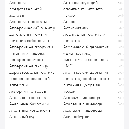
Аденома
Анкилозирующий
База
предстательной
спондилит - что это
Бакте
железы
такое
pylor
Аденома простаты
Апноэ
лече
Аллергический ринит у
Астигматизм
Бипо
детей: симптомы и
Асцит: диагностика и
аффе
лечение заболевания
лечение
расс
Аллергия на продукты
Атопический дерматит
Блеф
питания и пищевая
- диагностика,
опущ
непереносимость
симптомы и лечение в
века
Аллергия на пыльцу
EMC
Близо
деревьев: диагностика
Атопический дерматит:
Боле
и лечение сезонной
лечение, особенности
желе
аллергии
питания и ухода за
Болез
Аллергия на травы
кожей
Болез
Анальная трещина
Атрезия пищевода
Болез
Анальные бахромки
Ахалазия пищевода
Боле
Анальные кондиломы
Ахалазия пищевода
Анальный зуд
Ахиллобурсит