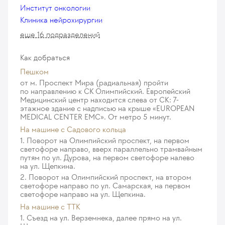
Институт онкологии
Клиника нейрохирургии
еще 16 подразделений
Как добраться
Пешком
от м. Проспект Мира (радиальная) пройти
по направлению к СК Олимпийский. Европейский
Медицинский центр находится слева от СК: 7-
этажное здание с надписью на крыше «EUROPEAN
MEDICAL CENTER EMC». От метро 5 минут.
На машине c Садового кольца
1. Поворот на Олимпийский проспект, на первом
светофоре направо, вверх параллельно трамвайным
путям по ул. Дурова, на первом светофоре налево
на ул. Щепкина.
2. Поворот на Олимпийский проспект, на втором
светофоре направо по ул. Самарская, на первом
светофоре направо на ул. Щепкина.
На машине с ТТК
1. Съезд на ул. Верземнека, далее прямо на ул.