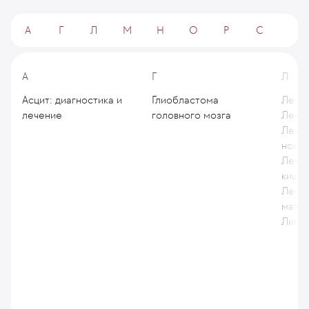
А
Г
Л
М
Н
О
Р
С
А
Г
Л
Асцит: диагностика и
Глиобластома
Лечен
лечение
головного мозга
Лечен
Лечен
носог
Лечен
кишк
Лечен
матки
Лимф