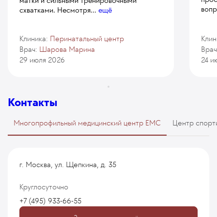
матки и сильными тренировочными
вопр
схватками. Несмотря
...
ещё
Клиника:
Перинатальный центр
Клин
Врач:
Шарова Марина
Врач
29 июля 2026
24 и
Контакты
Многопрофильный медицинский центр EMC
Центр спорт
г. Москва, ул. Щепкина, д. 35
Круглосуточно
+7 (495) 933-66-55