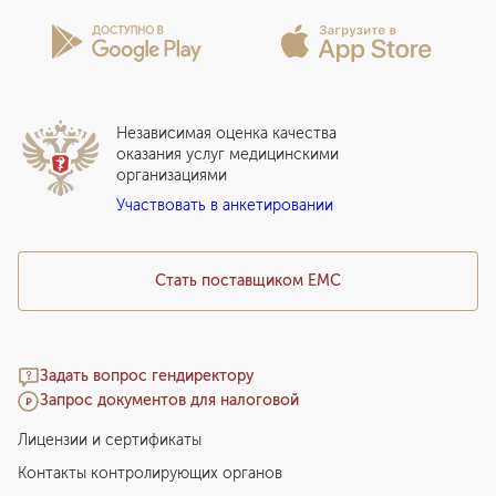
Программы годового обслуживания
Лицензии и сертификаты
Вопросы и ответы
Вакцинация
Сотрудничество
Статьи
Стационар
Локальный этический комитет
Прикрепление к EMC
Дистанционные услуги
Инвесторам
Истории лечения
ВЛЭК
Независимая оценка качества
Программы привилегий
Прайс-лист
оказания услуг медицинскими
организациями
Подарочный сертификат EMC
Участвовать в анкетировании
Медицинский туризм
Стать поставщиком ЕМС
Задать вопрос гендиректору
Запрос документов для налоговой
Лицензии и сертификаты
Контакты контролирующих органов