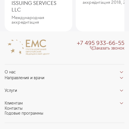
ISSUING SERVICES
аккредитация 2018, 20
LLC
Международная
аккредитация
+7 495 933-66-55
Заказать звонок
О нас
Направления и врачи
Отзывы пациентов
Врачи
О клинике
Услуги
Направления
Благотворительный фонд «Благодеяние»
Услуги
Центры компетенций
Клиентам
Новости
Индивидуальный план здоровья
Контакты
Специалистам
Запись на прием
Годовые программы
Комплексные программы
Карьера в ЕМС
Подготовка к визиту
Программы обследования Чекап
Проекты
Анкета пациента