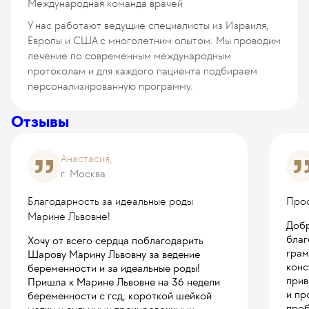
Международная команда врачей
У нас работают ведущие специалисты из Израиля,
Европы и США с многолетним опытом. Мы проводим
лечение по современным международным
протоколам и для каждого пациента подбираем
персонализированную программу.
Отзывы
Анастасия,
г. Москва
Благодарность за идеальные роды
Про
Марине Львовне!
Добр
благ
Хочу от всего сердца поблагодарить
грам
Шарову Марину Львовну за ведение
конс
беременности и за идеальные роды!
прив
Пришла к Марине Львовне на 36 недели
и пр
беременности с гсд, короткой шейкой
проб