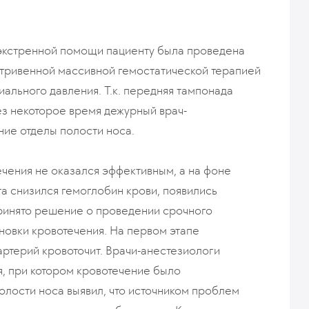
 экстренной помощи пациенту была проведена
утривенной массивной гемостатической терапией
ального давления. Т.к. передняя тампонада
ез некоторое время дежурный врач-
ние отделы полости носа.
чения не оказался эффективным, а на фоне
та снизился гемоглобин крови, появились
принято решение о проведении срочного
новки кровотечения. На первом этапе
 артерий кровоточит. Врачи-анестезиологи
, при котором кровотечение было
лости носа выявил, что источником проблем