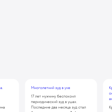
а.
Многолетний зуд в ухе
К
о
17 лет мужчину беспокоил
а
периодический зуд в ушах.
ина
Последние два месяца зуд стал
К