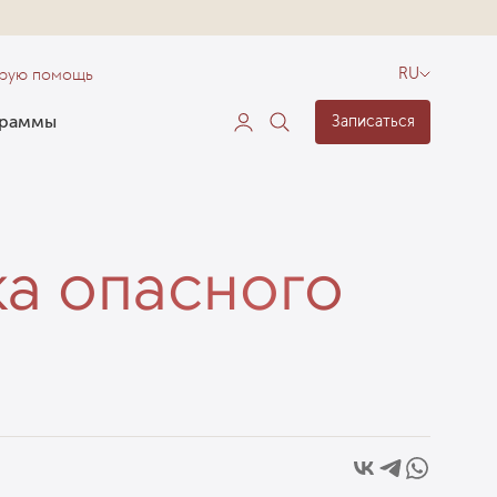
орую помощь
RU
граммы
Записаться
ка опасного