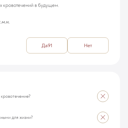
х кровотечений в будущем.
.м.н.
Да
91
Нет
т кровотечение?
сными для жизни?