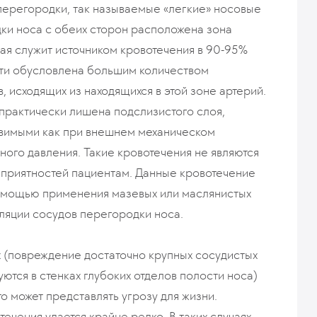
перегородки, так называемые «легкие» носовые
ки носа с обеих сторон расположена зона
рая служит источником кровотечения в 90-95%
сти обусловлена большим количеством
 исходящих из находящихся в этой зоне артерий.
 практически лишена подслизистого слоя,
звимыми как при внешнем механическом
ного давления. Такие кровотечения не являются
еприятностей пациентам. Данные кровотечение
помощью применения мазевых или маслянистых
ляции сосудов перегородки носа.
 (повреждение достаточно крупных сосудистых
тся в стенках глубоких отделов полости носа)
о может представлять угрозу для жизни.
чения удается крайне редко. В таких случаях