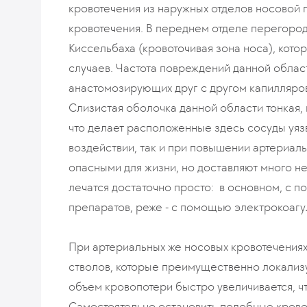
кровотечения из наружных отделов носовой 
кровотечения. В переднем отделе перегород
Киссельбаха (кровоточивая зона носа), кото
случаев. Частота повреждений данной обла
анастомозирующих друг с другом капилляров,
Слизистая оболочка данной области тонкая,
что делает расположенные здесь сосуды уя
воздействии, так и при повышении артериаль
опасными для жизни, но доставляют много н
лечатся достаточно просто: в основном, с 
препаратов, реже - с помощью электрокоагу
При артериальных же носовых кровотечениях
стволов, которые преимущественно локализую
объем кровопотери быстро увеличивается, чт
Самостоятельно остановить подобные кровоте