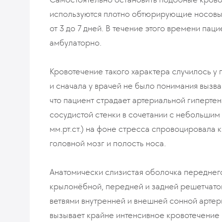
используются плотно обтюрирующие носовые
от 3 до 7 дней. В течение этого времени па
амбулаторно.
Кровотечение такого характера случилось у 
и сначала у врачей не было понимания вызв
что пациент страдает артериальной гипертен
сосудистой стенки в сочетании с небольшим
мм.рт.ст.) на фоне стресса спровоцировала 
головной мозг и полость носа.
Анатомически слизистая оболочка переднего
крылонёбной, передней и задней решетчато
ветвями внутренней и внешней сонной артери
вызывает крайне интенсивное кровотечение 