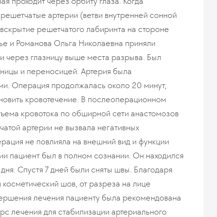
ая проходит через орбиту глаза. Когда
 решетчатые артерии (ветви внутренней сонной
 вскрытие решетчатого лабиринта на стороне
ье и Романова Ольга Николаевна приняли
и через глазницу выше места разрыва. Был
зницы и переносицей. Артерия была
ми. Операция продолжалась около 20 минут,
новить кровотечение. В послеоперационном
ема кровотока по обширной сети анастомозов
чатой артерии не вызвала негативных
рация не повлияла на внешний вид и функции
ии пациент был в полном сознании. Он находился
ня. Спустя 7 дней были сняты швы. Благодаря
 косметический шов, от разреза на лице
авершения лечения пациенту была рекомендована
урс лечения для стабилизации артериального