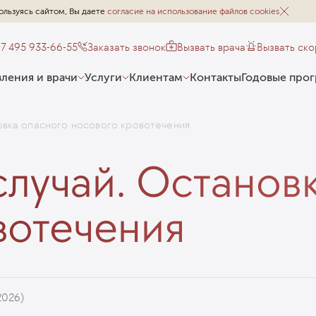
ользуясь сайтом, Вы даете
согласие на использование файлов cookies
+7 495 933-66-55
Заказать звонок
Вызвать врача
Вызвать ск
ления и врачи
Услуги
Клиентам
Контакты
Годовые про
овка опасного носового кровотечения
случай. Останов
вотечения
2026)