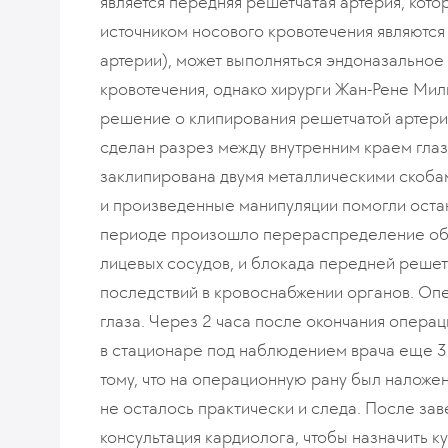
является передняя решетчатая артерия, котор
источником носового кровотечения являются
артерии), может выполняться эндоназальное
кровотечения, однако хирурги Жан-Рене Мил
решение о клипирования решетчатой артери
сделан разрез между внутренним краем гла
заклипирована двумя металлическими скоба
и произведенные манипуляции помогли оста
периоде произошло перераспределение объ
лицевых сосудов, и блокада передней решет
последствий в кровоснабжении органов. Опе
глаза. Через 2 часа после окончания операц
в стационаре под наблюдением врача еще 3 д
тому, что на операционную рану был наложен
не осталось практически и следа. После з
консультация кардиолога, чтобы назначить к