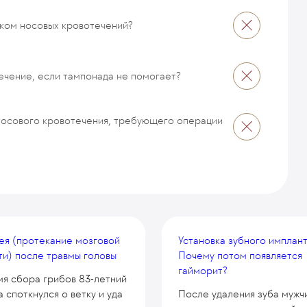
иком носовых кровотечений?
ечение, если тампонада не помогает?
 носового кровотечения, требующего операции
ея (протекание мозговой
Установка зубного имплант
ти) после травмы головы
Почему потом появляется
гайморит?
мя сбора грибов 83-летний
 споткнулся о ветку и уда
После удаления зуба мужч